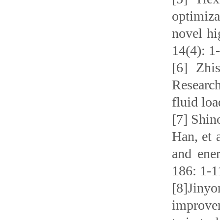
optimiza
novel hi
14(4): 1
[
6
]
Zhis
Research
fluid loa
[7] Shin
Han
, et 
and ener
186: 1-1
[8]Jinyo
improvem