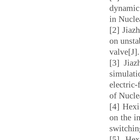
dynamic 
in Nucle
[2] Jiaz
on unsta
valve[J]
[3] Jia
simulati
electric
of Nucle
[4] Hexi
on the i
switchin
[5] Hex