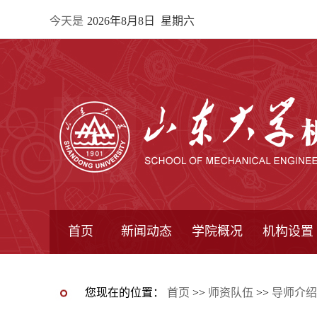
今天是
2026年8月8日 星期六
首页
新闻动态
学院概况
机构设置
通知公告
院所新闻
教学信息
学术动态
学院简报
学院简介
学院领导
办公指南
院长信箱
书记信箱
行政机构
系所设置
研究机构
学术组织
您现在的位置：
首页
>>
师资队伍
>>
导师介绍