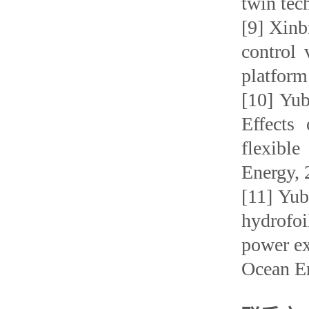
twin tec
[9] Xinb
control
platform
[10] Yu
Effects
flexibl
Energy, 
[11] Yub
hydrofo
power ex
Ocean En