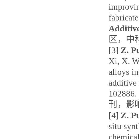
improvin
fabricat
Additiv
区，中科
[3]
Z. P
Xi, X. W
alloys i
additive
1028
刊，影响
[4]
Z. P
situ syn
chemical