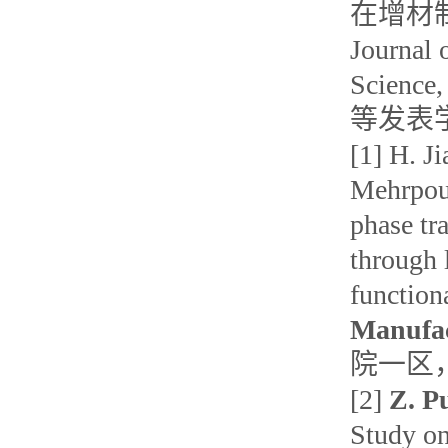
在增材制造
Journal 
Science,
等发表
[1] H. J
Mehrpouy
phase tr
through 
function
Manufac
院一区，
[2]
Z. P
Study on