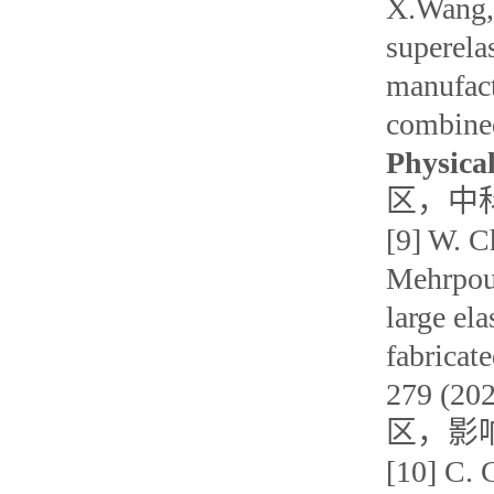
X.Wang, 
superela
manufact
combined
Physica
区，中科
[9] W. C
Mehrpou
large ela
fabricat
279 (
区，影响
[10] C. 