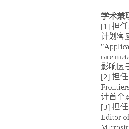
学术兼
[1] 
计划客座主编G
"Applica
rare 
影响因子
[2] 担
Front
计首个影
[3] 担
Editor o
Microstr