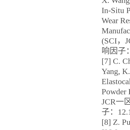
X. Wang,
In-Situ 
Wear Re
Manufac
(SCI
响因子：1
[7] C. C
Yang, K
Elastoca
Powder 
JCR
子：12.1
[8] Z. P