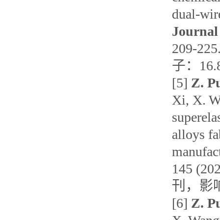
dual-wir
Journal
209-
子：16.8
[5]
Z. P
Xi, X. W
superela
alloys f
manufac
145 (
刊，影响
[6]
Z. P