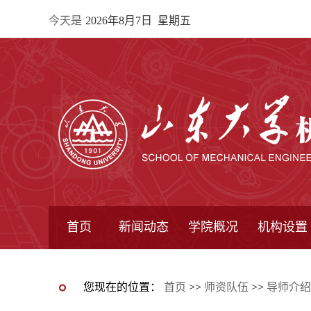
今天是
2026年8月7日 星期五
首页
新闻动态
学院概况
机构设置
通知公告
院所新闻
教学信息
学术动态
学院简报
学院简介
学院领导
办公指南
院长信箱
书记信箱
行政机构
系所设置
研究机构
学术组织
您现在的位置：
首页
>>
师资队伍
>>
导师介绍