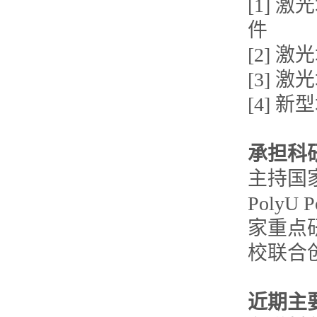
[1]
件
[2]
[3] 
[4] 
承担科
主持国
PolyU 
家重点
校联合
近期主