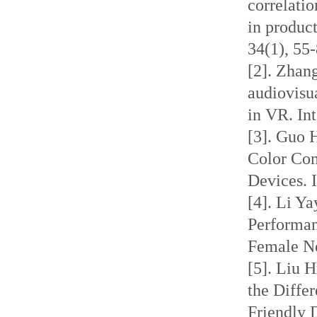
correlati
in product
34(1), 55-
[2]. Zhan
audiovisua
in VR. In
[3]. Guo
Color Com
Devices. 
[4]. Li Y
Performan
Female Ne
[5]. Liu 
the Differ
Friendly 