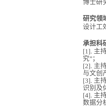
博士研
研究领
设计工
承担科
[1].
究”；
[2].
与文创
[3].
识别及
[4].
数据分