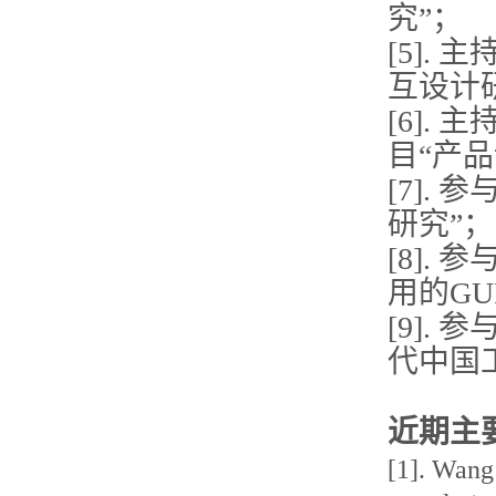
究”；
[5].
互设计
[6]
目“产
[7].
研究”；
[8].
用的GU
[9].
代中国
近期主
[1]. Wan