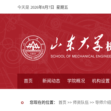
今天是
2026年8月7日 星期五
首页
新闻动态
学院概况
机构设置
通知公告
院所新闻
教学信息
学术动态
学院简报
学院简介
学院领导
办公指南
院长信箱
书记信箱
行政机构
系所设置
研究机构
学术组织
您现在的位置：
首页
>>
师资队伍
>>
导师介绍