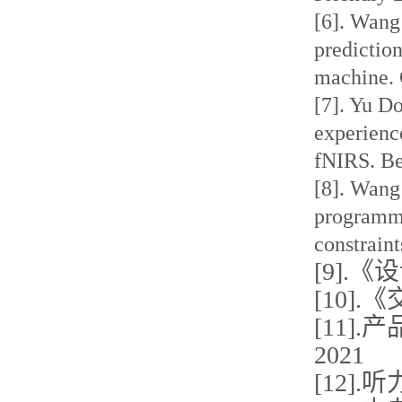
[6]. Wang
predictio
machine. 
[7]. Yu D
experienc
fNIRS. Be
[8]. Wan
programmi
constrain
[9].
[10]
[11]
2021
[12]