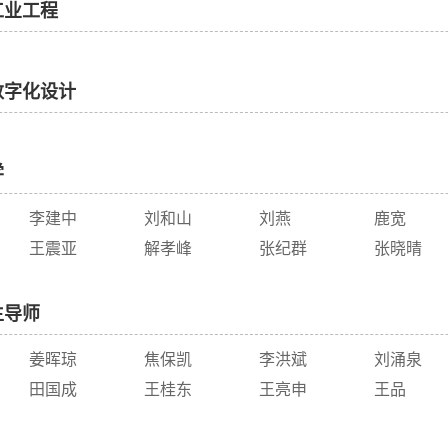
工业工程
数字化设计
学
李建中
刘和山
刘燕
鹿宽
王震亚
解孝峰
张纪群
张晓晴
生导师
姜晖琼
焦保凯
李洪斌
刘涌泉
田国成
王桂东
王亮申
王品