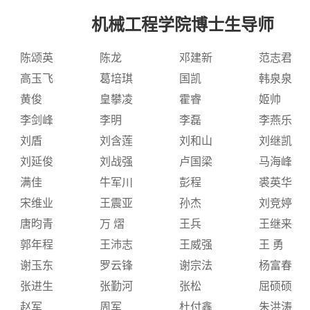
机械工程学院博士生导师
陈颂英
陈龙
邓建新
范志君
高玉飞
葛培琪
国凯
韩泉泉
黄俊
皇攀凌
霍睿
姬帅
李剑峰
李明
李磊
李燕乐
刘盾
刘含莲
刘和山
刘继凯
刘延俊
刘战强
卢国梁
马海峰
满佳
牛军川
彭程
裘英华
宋维业
王震亚
孙杰
刘竞婷
唐昀青
万 熠
王兵
王继来
郭年程
王沛志
王威强
王 勇
谢玉东
罗云锋
谢宗法
杨富春
张进生
张勤河
张松
屈硕硕
赵军
周军
杜付鑫
朱洪涛