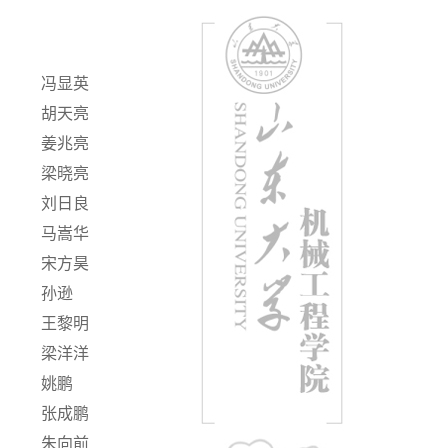
冯显英
胡天亮
姜兆亮
梁晓亮
刘日良
马嵩华
宋方昊
孙逊
王黎明
梁洋洋
姚鹏
张成鹏
朱向前