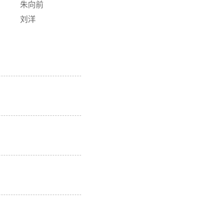
朱向前
刘洋