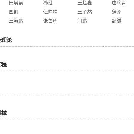
田晨晨
孙逊
王赵鑫
唐昀青
国凯
任仲靖
王子然
蒲泽
王海鹏
张善辉
闫鹏
邹斌
及理论
工程
机械