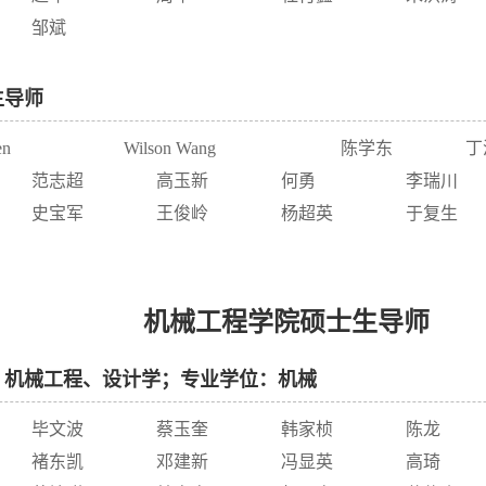
邹斌
生导师
en
Wilson Wang
陈学东
丁
范志超
高玉新
何勇
李瑞川
史宝军
王俊岭
杨超英
于复生
机械工程学院硕士生导师
：机械工程、设计学；专业学位：机械
毕文波
蔡玉奎
韩家桢
陈龙
褚东凯
邓建新
冯显英
高琦