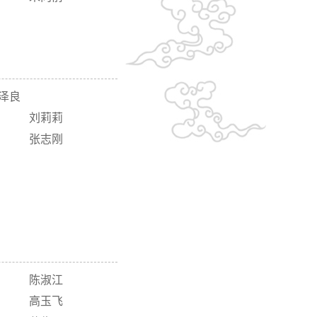
泽良
刘莉莉
张志刚
陈淑江
高玉飞