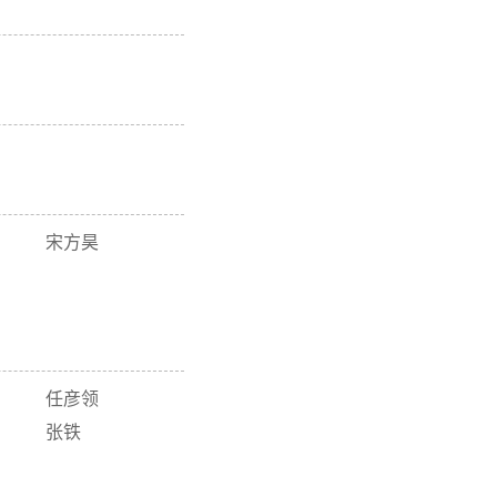
宋方昊
任彦领
张铁