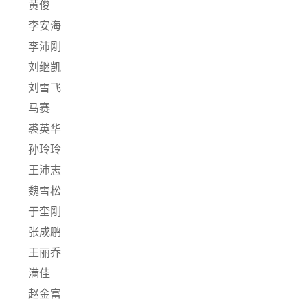
黄俊
李安海
李沛刚
刘继凯
刘雪飞
马赛
裘英华
孙玲玲
王沛志
魏雪松
于奎刚
张成鹏
王丽乔
满佳
赵金富