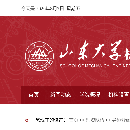
今天是
2026年8月7日 星期五
首页
新闻动态
学院概况
机构设置
通知公告
院所新闻
教学信息
学术动态
学院简报
学院简介
学院领导
办公指南
院长信箱
书记信箱
行政机构
系所设置
研究机构
学术组织
您现在的位置：
首页
>>
师资队伍
>>
导师介