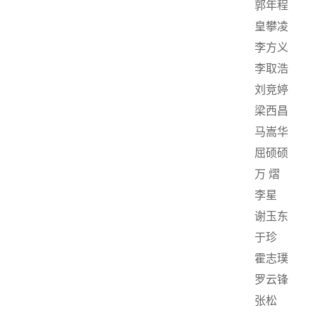
郭年程
皇攀凌
李方义
李取浩
刘竞婷
梁西昌
马嵩华
屈硕硕
万 熠
李星
谢玉东
于珍
霍志璞
罗云锋
张松