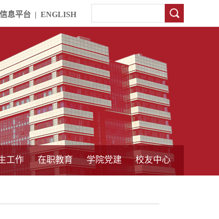
信息平台
|
ENGLISH
生工作
在职教育
学院党建
校友中心
中外合作教育
本专科教育
中心简介
工程博士
同力硕士
培训教育
首页
党员发展管理
样板支部建设
通知公告
工作动态
支部建设
身边榜样