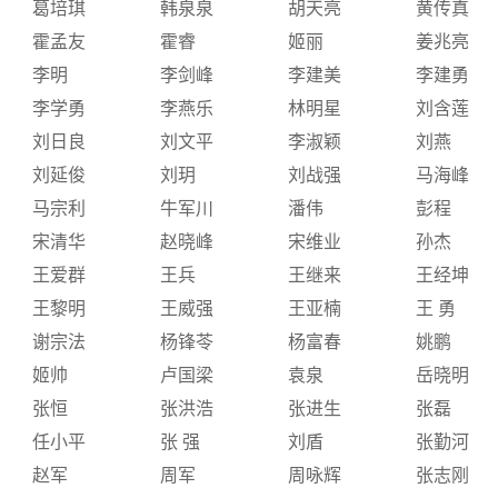
葛培琪
韩泉泉
胡天亮
黄传真
霍孟友
霍睿
姬丽
姜兆亮
李明
李剑峰
李建美
李建勇
李学勇
李燕乐
林明星
刘含莲
刘日良
刘文平
李淑颖
刘燕
刘延俊
刘玥
刘战强
马海峰
马宗利
牛军川
潘伟
彭程
宋清华
赵晓峰
宋维业
孙杰
王爱群
王兵
王继来
王经坤
王黎明
王威强
王亚楠
王 勇
谢宗法
杨锋苓
杨富春
姚鹏
姬帅
卢国梁
袁泉
岳晓明
张恒
张洪浩
张进生
张磊
任小平
张 强
刘盾
张勤河
赵军
周军
周咏辉
张志刚