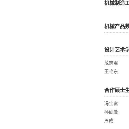
机械制造
机械产品
设计艺术
范志君
王艳东
合作硕士
冯宝富
孙砚敏
周成