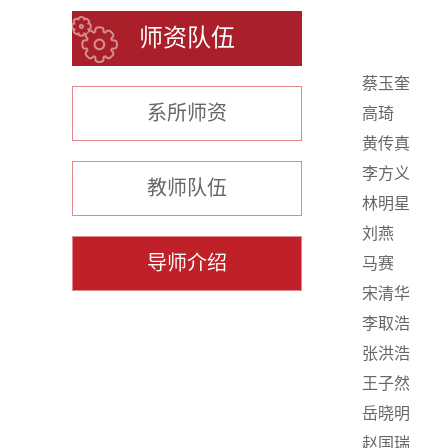
师资队伍
蔡玉奎
系所师资
高琦
黄传真
李方义
教师队伍
林明星
刘燕
导师介绍
马赛
宋清华
李取浩
张洪浩
王子然
岳晓明
赵国瑞