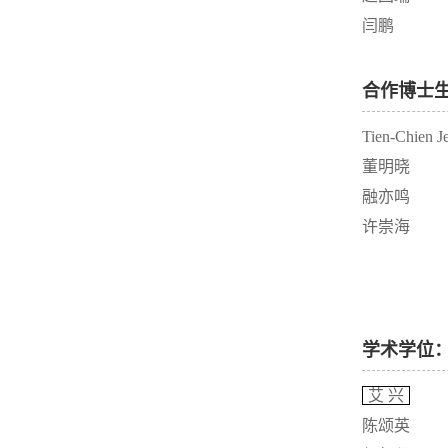
闫鹏
合作博士
Tien-Chien J
董明晓
融亦鸣
许崇海
学术学位
艾 兴
陈颂英