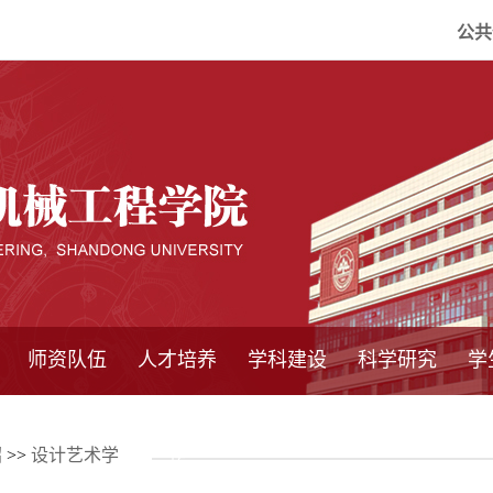
公共
师资队伍
人才培养
学科建设
科学研究
学
系所师资
教师队伍
导师介绍
博士后流动站
研究生学术论
研究生教育
卓越工程师
本科教育
继续教育
实践基地
培养方案
管理规章
实验中心
精品课程
国家重点学科
学科概况
985工程
211工程
大型仪器设备
仪器收费标准
仪器共享办法
固定资产管理
省工程中心
重点实验室
科研领域
科技政策
绍
>>
设计艺术学
坛