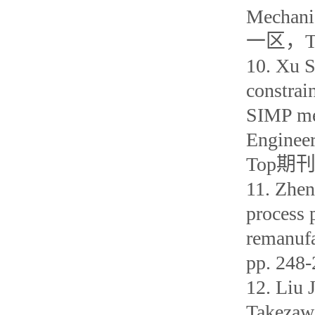
Mechani
一区，T
10. Xu S
constrai
SIMP me
Enginee
Top期
11. Zhen
process 
remanufa
pp. 2
12. Liu 
Takezawa