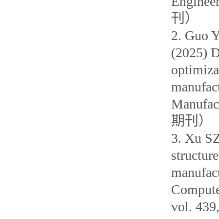
Enginee
刊）
2. Guo 
(2025) D
optimiza
manufact
Manufac
期刊）
3. Xu SZ
structur
manufact
Compute
vol. 4