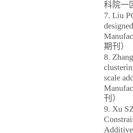
科院一区
7. Liu P
designed
Manufac
期刊）
8. Zhan
clusteri
scale ad
Manufa
刊）
9. Xu SZ
Constrai
Additiv