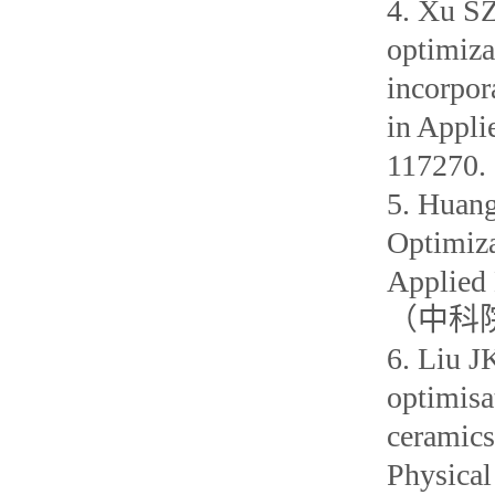
4. Xu SZ
optimiza
incorpor
in Appli
1172
5. Huang
Optimiza
Applied 
（中科院
6. Liu J
optimisa
ceramics 
Physical