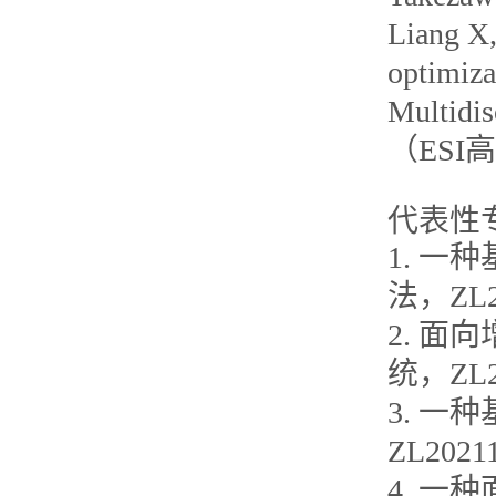
Liang X,
optimiza
Multidis
（ESI
代表性
1. 
法，ZL20
2. 
统，ZL20
3. 
ZL2021
4. 