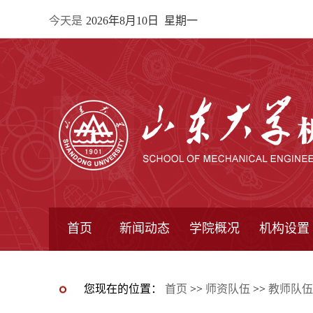
今天是
2026年8月10日 星期一
首页
新闻动态
学院概况
机构设置
通知公告
院所新闻
教学信息
学术动态
学院简报
学院简介
学院领导
办公指南
院长信箱
书记信箱
行政机构
系所设置
研究机构
学术组织
您现在的位置：
首页
>>
师资队伍
>>
教师队伍