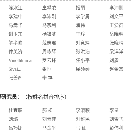
陈淑江
皇攀凌
姬丽
李沛刚
李建中
李沛刚
李学勇
刘文平
马嵩华
马宗利
潘伟
王爱群
谢玉东
杨锋苓
于珍
岳晓明
解孝峰
范志君
刘竞婷
张晓晴
仲英济
周咏辉
张洪浩
梁洋洋
Vinothkumar
罗云锋
任小平
刘盾
Sival...
张恒
屈硕硕
赵金富
张善辉
李 存
理研究员
：（按姓名拼音排序）
杜宜聪
郝 松
李淑颖
李星
刘璐
刘素萍
刘维民
刘雪飞
吕巧娜
马金平
马 征
彭伟利