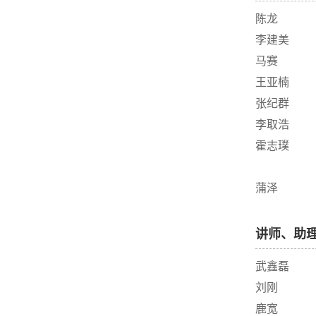
陈龙
李建美
马赛
王亚楠
张纪群
李取浩
霍志璞
蒲泽
讲师、助
武鑫磊
刘刚
鹿宽