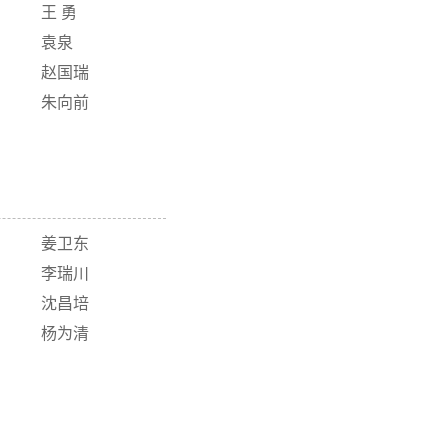
王 勇
袁泉
赵国瑞
朱向前
姜卫东
李瑞川
沈昌培
杨为清