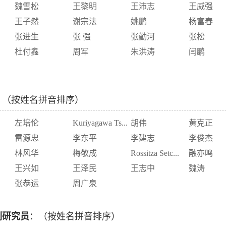
魏雪松
王黎明
王沛志
王威强
王子然
谢宗法
姚鹏
杨富春
张进生
张 强
张勤河
张松
杜付鑫
周军
朱洪涛
闫鹏
：（按姓名拼音排序）
左培伦
Kuriyagawa Ts...
胡伟
黄克正
雷源忠
李东平
李建志
李俊杰
林风华
梅敬成
Rossitza Setc...
融亦鸣
王兴如
王泽民
王志中
魏涛
张恭运
周广泉
副研究员
：（按姓名拼音排序）