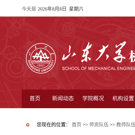
今天是
2026年8月8日 星期六
首页
新闻动态
学院概况
机构设置
通知公告
院所新闻
教学信息
学术动态
学院简报
学院简介
学院领导
办公指南
院长信箱
书记信箱
行政机构
系所设置
研究机构
学术组织
您现在的位置：
首页
>>
师资队伍
>>
教师队