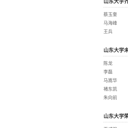
山东大学
蔡玉奎
马海峰
王兵
山东大学
陈龙
李磊
马嵩华
褚东凯
朱向前
山东大学