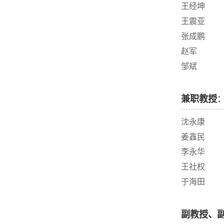
王经坤
王震亚
张成鹏
赵军
邹斌
兼职教授
沈永康
姜鑫民
李永华
王社权
于海田
副教授、