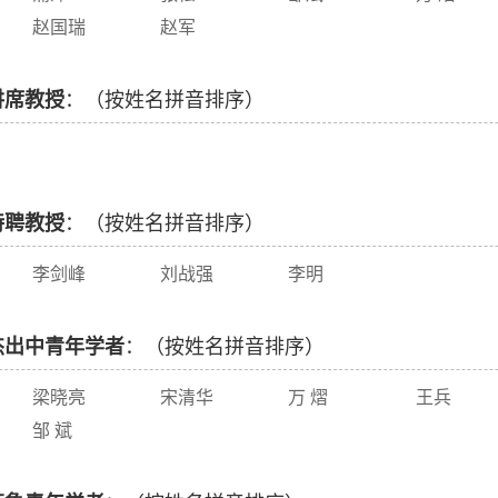
赵国瑞
赵军
讲席教授
：（按姓名拼音排序）
特聘教授
：（按姓名拼音排序）
李剑峰
刘战强
李明
杰出中青年学者
：（按姓名拼音排序）
梁晓亮
宋清华
万 熠
王兵
邹 斌