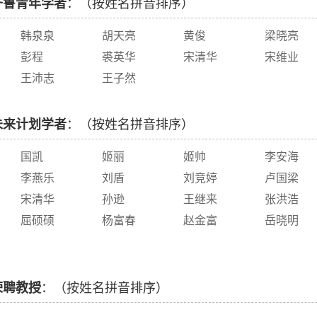
齐鲁青年学者
：（按姓名拼音排序）
韩泉泉
胡天亮
黄俊
梁晓亮
彭程
裘英华
宋清华
宋维业
王沛志
王子然
未来计划学者
：（按姓名拼音排序）
国凯
姬丽
姬帅
李安海
李燕乐
刘盾
刘竞婷
卢国梁
宋清华
孙逊
王继来
张洪浩
屈硕硕
杨富春
赵金富
岳晓明
荣聘教授
：（按姓名拼音排序）