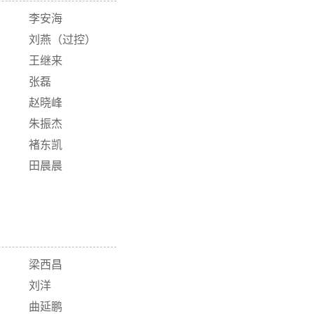
李安海
刘燕（过控）
王继来
张磊
赵晓峰
朱振杰
褚东凯
田晨晨
梁西昌
刘洋
曲延鹏