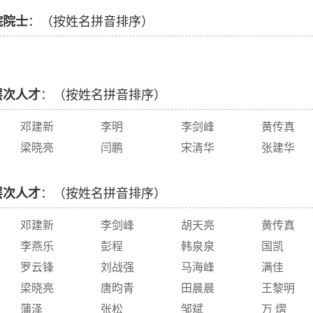
院院士
：（按姓名拼音排序）
层次人才
：（按姓名拼音排序）
邓建新
李明
李剑峰
黄传真
梁晓亮
闫鹏
宋清华
张建华
层次人才
：（按姓名拼音排序）
邓建新
李剑峰
胡天亮
黄传真
李燕乐
彭程
韩泉泉
国凯
罗云锋
刘战强
马海峰
满佳
梁晓亮
唐昀青
田晨晨
王黎明
蒲泽
张松
邹斌
万 熠