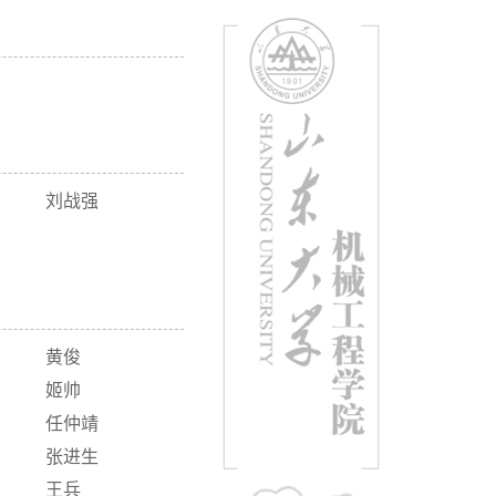
刘战强
黄俊
姬帅
任仲靖
张进生
王兵