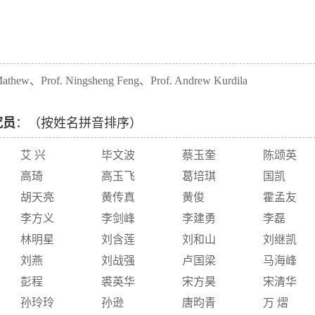
：
p Mathew、Prof. Ningsheng Feng、Prof. Andrew Kurdila
究员
：（按姓名拼音排序）
艾 兴
毕文波
蔡玉奎
陈颂英
高琦
高玉飞
葛培琪
国凯
胡天亮
黄传真
黄俊
霍孟友
李方义
李剑峰
李建勇
李磊
林明星
刘含莲
刘和山
刘继凯
刘燕
刘战强
卢国梁
马海峰
彭程
裘英华
宋方昊
宋清华
孙玲玲
孙逊
唐昀青
万 熠