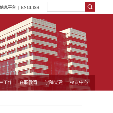
信息平台
|
ENGLISH
生工作
在职教育
学院党建
校友中心
中外合作教育
本专科教育
中心简介
工程博士
同力硕士
培训教育
首页
党员发展管理
样板支部建设
通知公告
工作动态
支部建设
身边榜样