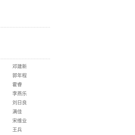
邓建新
郭年程
霍睿
李燕乐
刘日良
满佳
宋维业
王兵