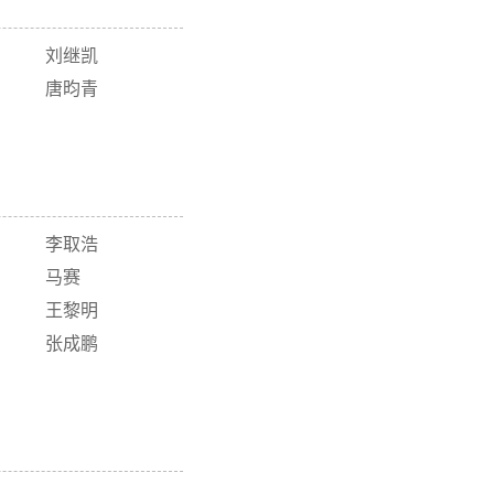
刘继凯
唐昀青
李取浩
马赛
王黎明
张成鹏