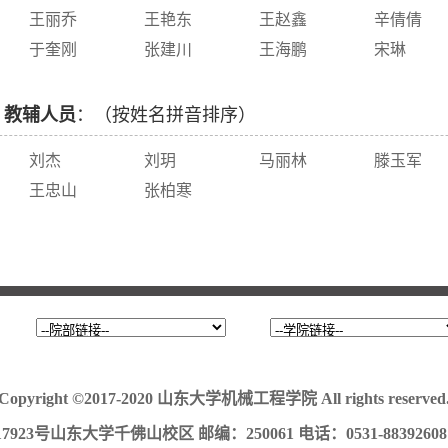
王丽乔
王艳东
王赵鑫
辛倩倩
于奎刚
张建川
王海鹏
宋琳
、教辅人员
：（按姓名拼音排序）
刘杰
刘玥
马丽林
滕玉军
王忠山
张柏寒
Copyright ©2017-2020 山东大学机械工程学院 All rights reserved
山东大学千佛山校区 邮编：250061 电话：0531-88392608 传真