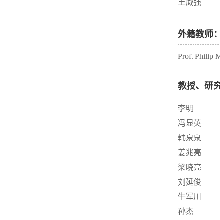
王威强
外籍教师
Prof. Phili
教授、研
李明
冯显英
韩泉泉
姜兆亮
梁晓亮
刘延俊
牛军川
孙杰