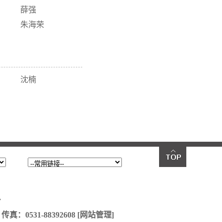
薛强
朱海荣
沈楠
.
：0531-88392608
[网站管理]