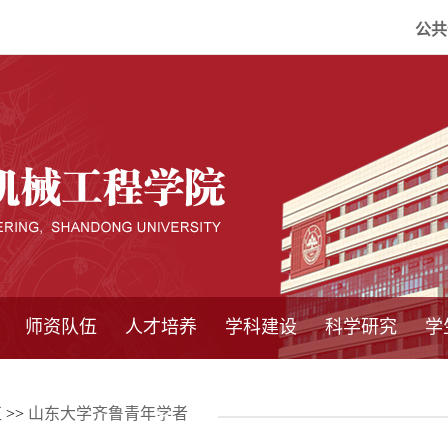
公共
师资队伍
人才培养
学科建设
科学研究
学
系所师资
教师队伍
导师介绍
博士后流动站
研究生学术论
研究生教育
卓越工程师
本科教育
继续教育
实践基地
培养方案
管理规章
实验中心
精品课程
国家重点学科
学科概况
985工程
211工程
大型仪器设备
仪器收费标准
仪器共享办法
固定资产管理
省工程中心
重点实验室
科研领域
科技政策
伍
>>
山东大学齐鲁青年学者
坛