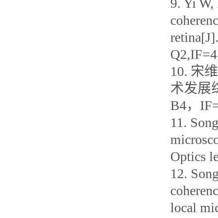
9. Yi W,
coheren
retina[J
Q2,IF=4
10. 
术发展综述(
B4，IF=
11. Song
microsco
Optics l
12. Song
coherenc
local mi