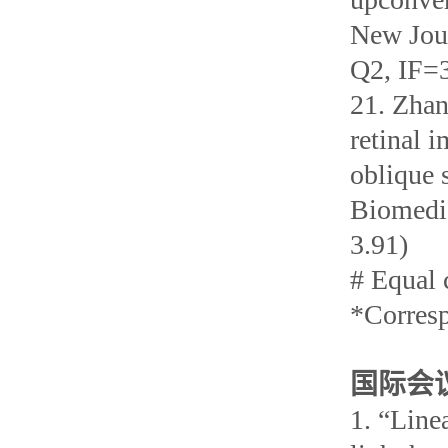
New Jour
Q2, IF=
21. Zhan
retinal 
oblique 
Biomedic
3.91)
# Equal 
*Corres
国际会
1. “Line