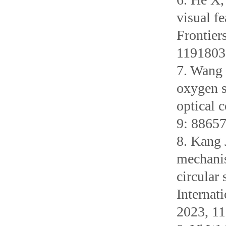
visual f
Frontier
119180
7. Wang 
oxygen s
optical 
9: 8865
8. Kang 
mechani
circular
Internat
2023, 1