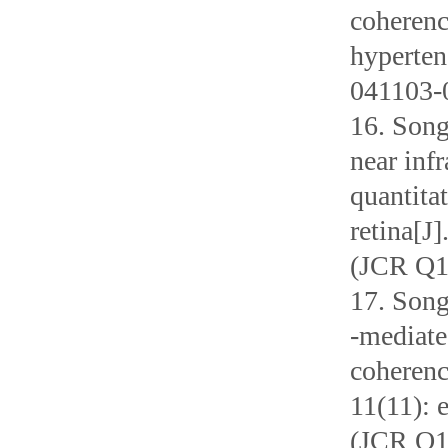
coherenc
hyperten
041103-
16. Song
near inf
quantita
retina[J
(JCR Q1,
17. Song
‐mediate
coherenc
11(11): 
(JCR Q1,