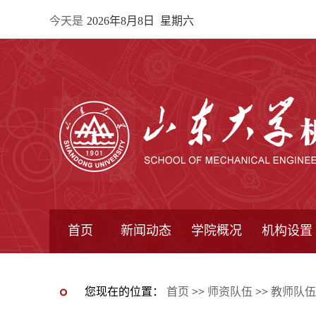
今天是
2026年8月8日 星期六
首页
新闻动态
学院概况
机构设置
通知公告
院所新闻
教学信息
学术动态
学院简报
学院简介
学院领导
办公指南
院长信箱
书记信箱
行政机构
系所设置
研究机构
学术组织
您现在的位置：
首页
>>
师资队伍
>>
教师队伍