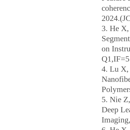
coherenc
2024.(J
3. He X,
Segmenta
on Inst
Q1,IF=
4. Lu X,
Nanofibe
Polymer
5. Nie Z
Deep Lea
Imaging
6. He X,