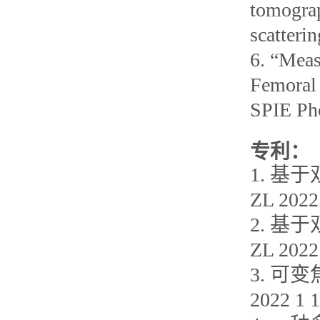
tomograp
scatteri
6. “Meas
Femoral 
SPIE Ph
专利：
1. 
ZL 2022
2. 
ZL 2022
3. 可
2022 1 