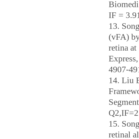
Biomedic
IF = 3.9
13. Song
(vFA) by
retina a
Express,
4907-491
14. Liu 
Framewor
Segment
Q2,IF=
15. Song
retinal a