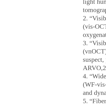
light hu
tomogra
2. “Visi
(vis-OCT
oxygenat
3. “Visi
(vnOCT) 
suspect,
ARVO,2
4. “Wide
(WF-vis-
and dyna
5. “Fibe