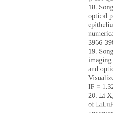
18. Song
optical 
epitheli
numerica
3966-398
19. Song
imaging 
and opti
Visualiz
IF = 1.3
20. Li X
of LiLuF
upconver