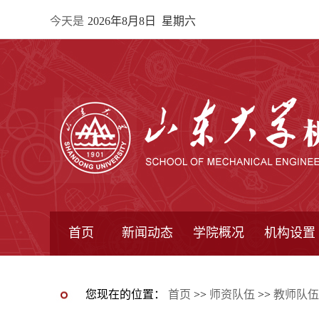
今天是
2026年8月8日 星期六
首页
新闻动态
学院概况
机构设置
通知公告
院所新闻
教学信息
学术动态
学院简报
学院简介
学院领导
办公指南
院长信箱
书记信箱
行政机构
系所设置
研究机构
学术组织
您现在的位置：
首页
>>
师资队伍
>>
教师队伍