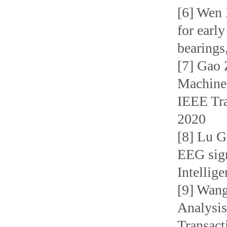
[6] Wen 
for early
bearings
[7] Gao 
Machine 
IEEE Tra
2020
[8] Lu G
EEG sign
Intellig
[9] Wang
Analysis
Transact