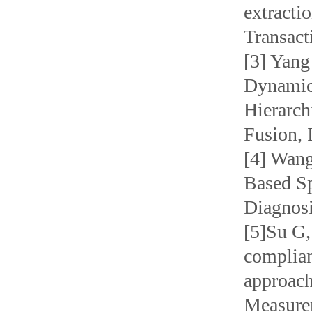
extracti
Transact
[3] Yang
Dynamica
Hierarch
Fusion, 
[4] Wang
Based Sp
Diagnosi
[5]Su G,
complian
approach
Measure