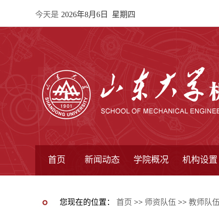
今天是
2026年8月6日 星期四
首页
新闻动态
学院概况
机构设置
通知公告
院所新闻
教学信息
学术动态
学院简报
学院简介
学院领导
办公指南
院长信箱
书记信箱
行政机构
系所设置
研究机构
学术组织
您现在的位置：
首页
>>
师资队伍
>>
教师队