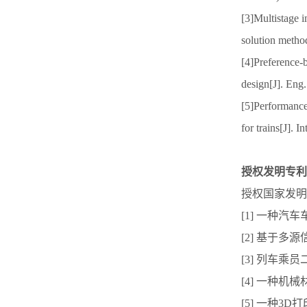
[3]Multistage i
solution meth
[4]Preference-b
design[J]. Eng
[5]Performance 
for trains[J].
授权发明专利
授权国家发明
[1] 一种汽车
[2] 基于多源
[3] 列车乘员
[4] 一种机械
[5] 一种3D