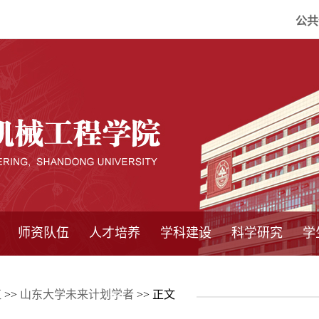
公共
师资队伍
人才培养
学科建设
科学研究
学
系所师资
教师队伍
导师介绍
博士后流动站
研究生学术论
研究生教育
卓越工程师
本科教育
继续教育
实践基地
培养方案
管理规章
实验中心
精品课程
国家重点学科
学科概况
985工程
211工程
大型仪器设备
仪器收费标准
仪器共享办法
固定资产管理
省工程中心
重点实验室
科研领域
科技政策
伍
>>
山东大学未来计划学者
>> 正文
坛