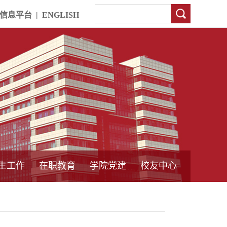
信息平台
|
ENGLISH
生工作
在职教育
学院党建
校友中心
中外合作教育
本专科教育
中心简介
工程博士
同力硕士
培训教育
首页
党员发展管理
样板支部建设
通知公告
工作动态
支部建设
身边榜样