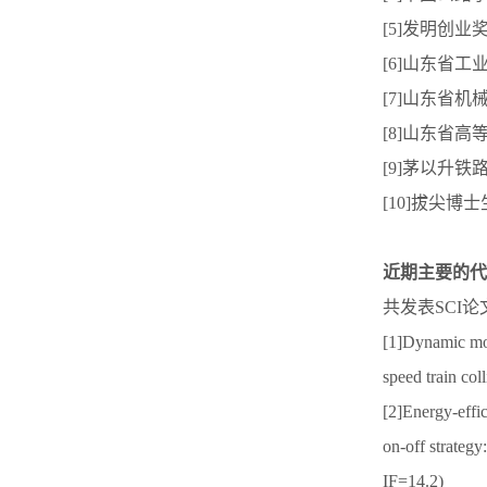
[5]发明创业
[6]山东省工
[7]山东省机
[8]山东省高
[9]茅以升铁
[10]拔尖博
近期主要的代
共发表SCI
[1]Dynamic mod
speed train co
[2]Energy-effi
on-off strateg
IF=14.2)