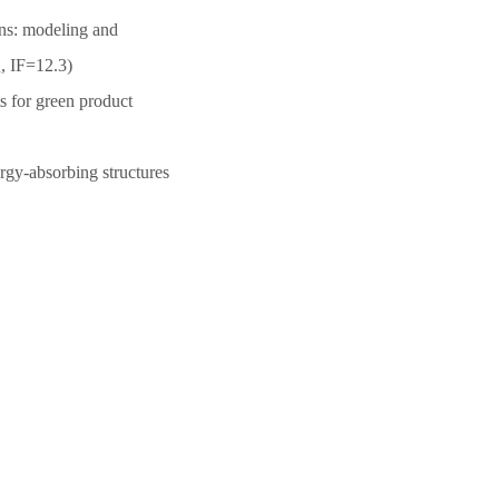
ons: modeling and
, IF=12.3)
s for green product
ergy-absorbing structures