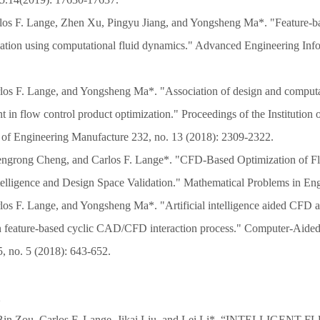
rlos F. Lange, Zhen Xu, Pingyu Jiang, and Yongsheng Ma*. "Feature-ba
lation using computational fluid dynamics." Advanced Engineering Info
rlos F. Lange, and Yongsheng Ma*. "Association of design and computa
nt in flow control product optimization." Proceedings of the Institution
l of Engineering Manufacture 232, no. 13 (2018): 2309-2322.
engrong Cheng, and Carlos F. Lange*. "CFD-Based Optimization of F
Intelligence and Design Space Validation." Mathematical Problems in En
rlos F. Lange, and Yongsheng Ma*. "Artificial intelligence aided CFD a
in feature-based cyclic CAD/CFD interaction process." Computer-Aide
5, no. 5 (2018): 643-652.
 Bin Zou, Carlos F. Lange, Jikai Liu, and Lei Li*. “INTELLIGENT