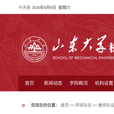
今天是
2026年8月8日 星期六
首页
新闻动态
学院概况
机构设置
通知公告
院所新闻
教学信息
学术动态
学院简报
学院简介
学院领导
办公指南
院长信箱
书记信箱
行政机构
系所设置
研究机构
学术组织
您现在的位置：
首页
>>
师资队伍
>>
教师队