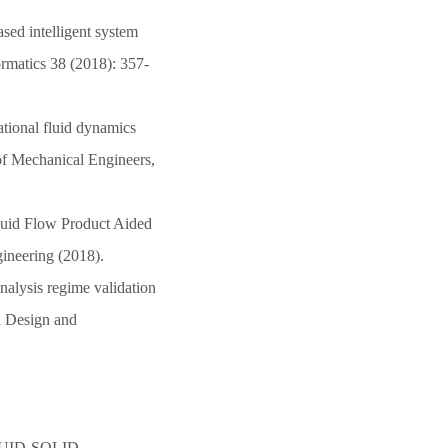
sed intelligent system
rmatics 38 (2018): 357-
tional fluid dynamics
 of Mechanical Engineers,
luid Flow Product Aided
gineering (2018).
nalysis regime validation
d Design and
 FLUID-SOLID