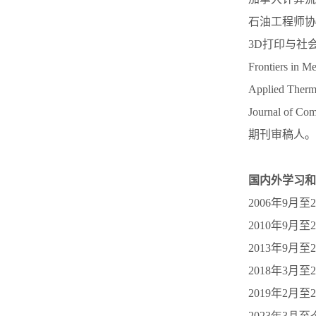
石油工程师协
3D
打印与社
Frontiers in M
Applied Therm
Journal of Co
期刊审稿人。
国内外学习和
2006
年
9
月至
2
2010
年
9
月至
2
2013
年
9
月至
2
2018
年
3
月至
2
2019
年
2
月至
2
2023
年
3
月至