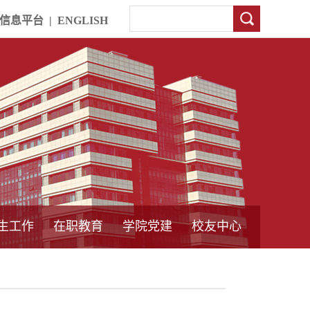
信息平台
|
ENGLISH
生工作
在职教育
学院党建
校友中心
中外合作教育
本专科教育
中心简介
工程博士
同力硕士
培训教育
首页
党员发展管理
样板支部建设
通知公告
工作动态
支部建设
身边榜样