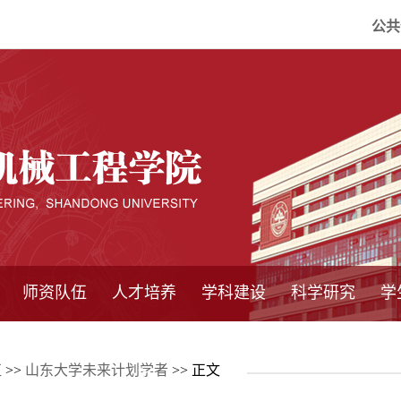
公共
师资队伍
人才培养
学科建设
科学研究
学
系所师资
教师队伍
导师介绍
博士后流动站
研究生学术论
研究生教育
卓越工程师
本科教育
继续教育
实践基地
培养方案
管理规章
实验中心
精品课程
国家重点学科
学科概况
985工程
211工程
大型仪器设备
仪器收费标准
仪器共享办法
固定资产管理
省工程中心
重点实验室
科研领域
科技政策
伍
>>
山东大学未来计划学者
>> 正文
坛