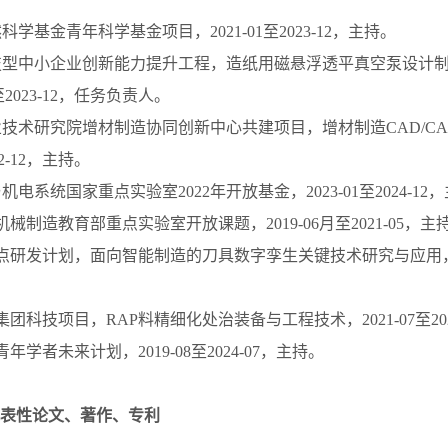
然科学基金青年科学基金项目，
2021-01
至
2023-12
，主持。
技型中小企业创新能力提升工程，造纸用磁悬浮透平真空泵设计
至
2023-12
，任务负责人。
业技术研究院增材制造协同创新中心共建项目，增材制造
CAD/CA
2-12
，主持。
与机电系统国家重点实验室
2022
年开放基金，
2023-01
至
2024-12
，
机械制造教育部重点实验室开放课题，
2019-06
月至
2021-05
，主
点研发计划，面向智能制造的刀具数字孪生关键技术研究与应用
集团科技项目，
RAP
料精细化处治装备与工程技术，
2021-07
至
20
青年学者未来计划，2019-08至2024-07，主持。
表性论文、著作、专利