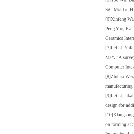
SiC Mold in H
[6]Xinfeng Wa
Peng Yao, Kai 
Ceramics Inter
[7]Lei Li, Yuf
Ma*. "A survey
Computer Integ
[8]Zhihao Wei,
manufacturing 
[9]Lei Li, Jik
design-for-add
[10]Xiangsong 
on forming acc
International,