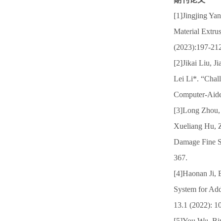
[1]Jingjing Ya
Material Extru
(2023):197-21
[2]Jikai Liu,
Lei Li*. “Chall
Computer-Aide
[3]Long Zhou,
Xueliang Hu, Z
Damage Fine St
367.
[4]Haonan Ji, 
System for Add
13.1 (2022): 1
[5]You Wu, Bin