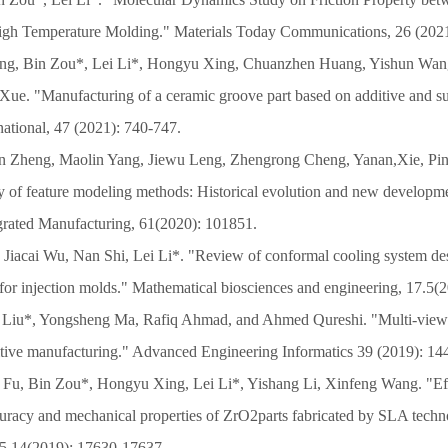
igh Temperature Molding." Materials Today Communications, 26 (202
ng, Bin Zou*, Lei Li*, Hongyu Xing, Chuanzhen Huang, Yishun Wang,
Xue. "Manufacturing of a ceramic groove part based on additive and su
national, 47 (2021): 740-747.
an Zheng, Maolin Yang, Jiewu Leng, Zhengrong Cheng, Yanan,Xie, Pi
 of feature modeling methods: Historical evolution and new developm
rated Manufacturing, 61(2020): 101851.
 Jiacai Wu, Nan Shi, Lei Li*. "Review of conformal cooling system de
for injection molds." Mathematical biosciences and engineering, 17.5(
ai Liu*, Yongsheng Ma, Rafiq Ahmad, and Ahmed Qureshi. "Multi-view 
itive manufacturing." Advanced Engineering Informatics 39 (2019): 14
Fu, Bin Zou*, Hongyu Xing, Lei Li*, Yishang Li, Xinfeng Wang. "Effec
uracy and mechanical properties of ZrO2parts fabricated by SLA tech
 45.14(2019): 17630-17637.