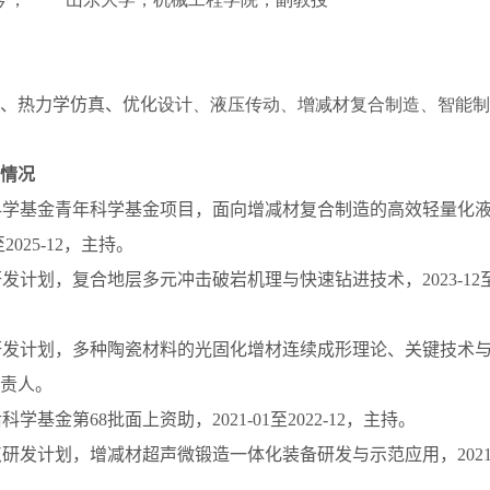
、
热力学仿真
、优化
设计、液压传动、增减材复合制造、智能
情况
科学基金青年科学基金项目，面向增减材复合制造的高效轻量化
至
2025-12
，主持。
研发计划，复合地层多元冲击破岩机理与快速钻进技术，
2023-12
研发计划，多种陶瓷材料的光固化增材连续成形理论、关键技术
责人。
后科学基金第
68
批面上资助，
2021-01
至
2022-12
，主持。
点研发计划，增减材超声微锻造一体化装备研发与示范应用，
202