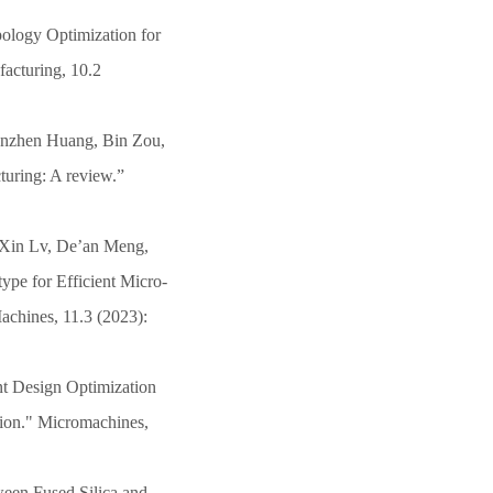
pology Optimization for
acturing, 10.2
anzhen Huang, Bin Zou,
turing: A review.”
Xin Lv, De’an Meng,
ype for Efficient Micro-
achines, 11.3 (2023):
nt Design Optimization
tion." Micromachines,
een Fused Silica and