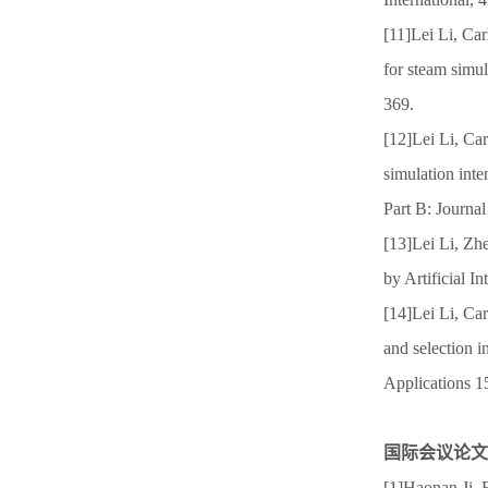
[11]Lei Li, Ca
for steam simu
369.
[12]Lei Li, Ca
simulation inte
Part B: Journa
[13]Lei Li, Zh
by Artificial 
[14]Lei Li, Ca
and selection 
Applications 1
国际会议论文
[1]Haonan Ji,