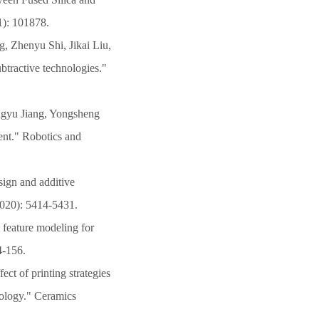
1): 101878.
 Zhenyu Shi, Jikai Liu,
btractive technologies."
ngyu Jiang, Yongsheng
ent." Robotics and
sign and additive
2020): 5414-5431.
feature modeling for
4-156.
t of printing strategies
nology." Ceramics