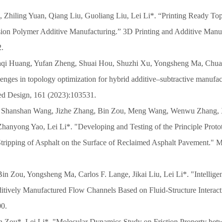
n, Zhiling Yuan, Qiang Liu, Guoliang Liu, Lei Li*. “Printing Ready To
sion Polymer Additive Manufacturing.” 3D Printing and Additive Manuf
2.
 Jiaqi Huang, Yufan Zheng, Shuai Hou, Shuzhi Xu, Yongsheng Ma, Chu
enges in topology optimization for hybrid additive–subtractive manufac
d Design, 161 (2023):103531.
 Shanshan Wang, Jizhe Zhang, Bin Zou, Meng Wang, Wenwu Zhang, 
hanyong Yao, Lei Li*. "Developing and Testing of the Principle Protot
ripping of Asphalt on the Surface of Reclaimed Asphalt Pavement." M
Bin Zou, Yongsheng Ma, Carlos F. Lange, Jikai Liu, Lei Li*. "Intellige
itively Manufactured Flow Channels Based on Fluid-Structure Interac
00.
 Zou*, Lei Li*. "Molecular Dynamics Study on Friction Property betw