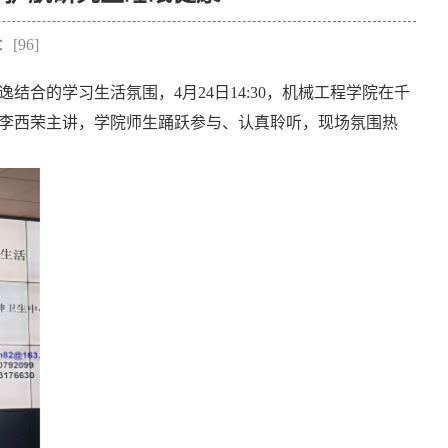
：[
96
]
逸结合的学习生活氛围，
4
月
24
日
14:30
，机械工程学院在千
任李西荣主讲，学院师生踊跃参与、认真聆听，现场氛围热