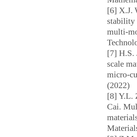
[6] X.J.
stabilit
multi-mo
Technol
[7] H.S.
scale ma
micro-cu
(2022)
[8] Y.L.
Cai. Mul
material
Material