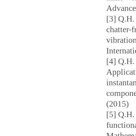
Advance
[3] Q.H.
chatter-
vibratio
Internat
[4] Q.H.
A
pplica
instanta
componen
(2015)
[5] Q.H.
function
Mathema