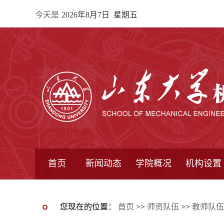
今天是
2026年8月7日 星期五
首页
新闻动态
学院概况
机构设置
通知公告
院所新闻
教学信息
学术动态
学院简报
学院简介
学院领导
办公指南
院长信箱
书记信箱
行政机构
系所设置
研究机构
学术组织
您现在的位置：
首页
>>
师资队伍
>>
教师队伍