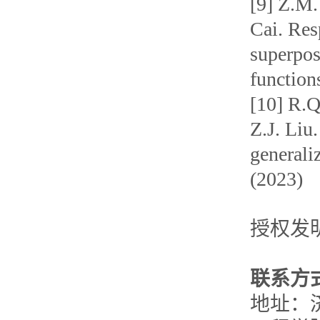
[9] Z.M.
Cai. Res
superpos
function
[10] R.Q
Z.J. Liu
generali
(2023)
授权发
联系方
地址：