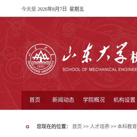
今天是
2026年8月7日 星期五
首页
新闻动态
学院概况
机构设置
通知公告
院所新闻
教学信息
学术动态
学院简报
学院简介
学院领导
办公指南
院长信箱
书记信箱
行政机构
系所设置
研究机构
学术组织
您现在的位置：
首页
>>
人才培养
>>
本科教育