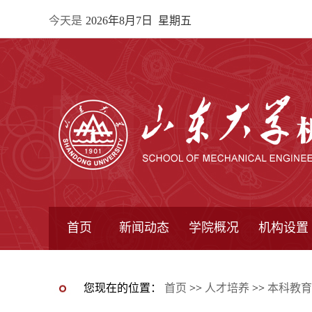
今天是
2026年8月7日 星期五
首页
新闻动态
学院概况
机构设置
通知公告
院所新闻
教学信息
学术动态
学院简报
学院简介
学院领导
办公指南
院长信箱
书记信箱
行政机构
系所设置
研究机构
学术组织
您现在的位置：
首页
>>
人才培养
>>
本科教育