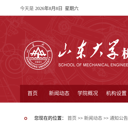
今天是
2026年8月8日 星期六
首页
新闻动态
学院概况
机构设置
通知公告
院所新闻
教学信息
学术动态
学院简报
学院简介
学院领导
办公指南
院长信箱
书记信箱
行政机构
系所设置
研究机构
学术组织
您现在的位置：
首页
>>
新闻动态
>>
通知公告