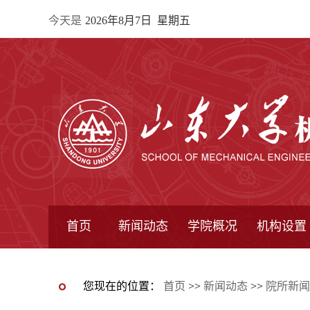
今天是
2026年8月7日 星期五
首页
新闻动态
学院概况
机构设置
通知公告
院所新闻
教学信息
学术动态
学院简报
学院简介
学院领导
办公指南
院长信箱
书记信箱
行政机构
系所设置
研究机构
学术组织
您现在的位置：
首页
>>
新闻动态
>>
院所新闻