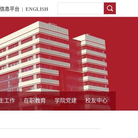
信息平台
|
ENGLISH
生工作
在职教育
学院党建
校友中心
中外合作教育
本专科教育
中心简介
工程博士
同力硕士
培训教育
首页
党员发展管理
样板支部建设
通知公告
工作动态
支部建设
身边榜样