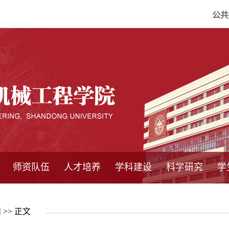
公共
师资队伍
人才培养
学科建设
科学研究
学
系所师资
教师队伍
导师介绍
博士后流动站
研究生学术论
研究生教育
卓越工程师
本科教育
继续教育
实践基地
培养方案
管理规章
实验中心
精品课程
国家重点学科
学科概况
985工程
211工程
大型仪器设备
仪器收费标准
仪器共享办法
固定资产管理
省工程中心
重点实验室
科研领域
科技政策
闻
>> 正文
坛