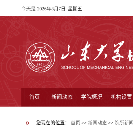
今天是
2026年8月7日 星期五
首页
新闻动态
学院概况
机构设置
通知公告
院所新闻
教学信息
学术动态
学院简报
学院简介
学院领导
办公指南
院长信箱
书记信箱
行政机构
系所设置
研究机构
学术组织
您现在的位置：
首页
>>
新闻动态
>>
院所新