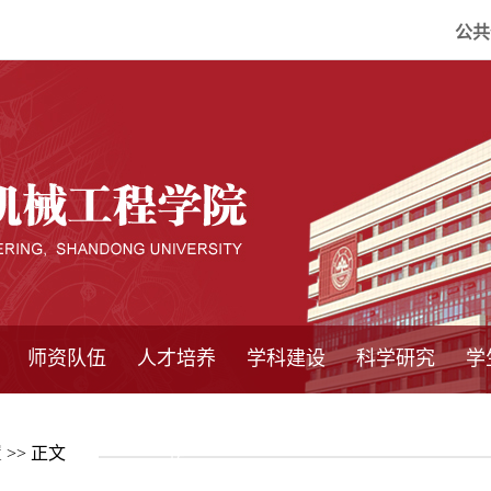
公共
师资队伍
人才培养
学科建设
科学研究
学
系所师资
教师队伍
导师介绍
博士后流动站
研究生学术论
研究生教育
卓越工程师
本科教育
继续教育
实践基地
培养方案
管理规章
实验中心
精品课程
国家重点学科
学科概况
985工程
211工程
大型仪器设备
仪器收费标准
仪器共享办法
固定资产管理
省工程中心
重点实验室
科研领域
科技政策
置
>> 正文
坛