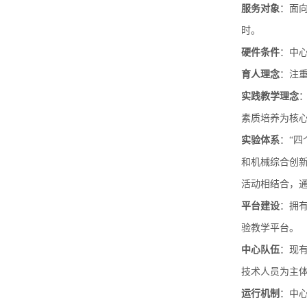
服务对象
：面
时。
硬件条件
：中心
育人理念
：注
实践教学理念
素质培养为核
实验体系
：“
和机械综合创
活动相结合，
平台建设
：拥有
验教学平台。
中心队伍
：现
技术人员为主
运行机制
：中