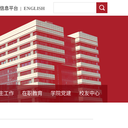
信息平台
|
ENGLISH
生工作
在职教育
学院党建
校友中心
中外合作教育
本专科教育
中心简介
工程博士
同力硕士
培训教育
首页
党员发展管理
样板支部建设
通知公告
工作动态
支部建设
身边榜样