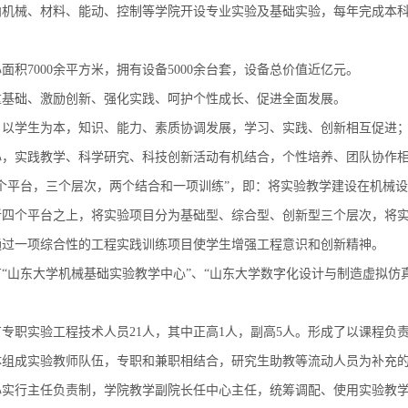
向机械、材料、能动、控制等学院开设专业实验及基础实验，每年完成本科
面积7000余平方米，拥有设备5000余台套，设备总价值近亿元。
重基础、激励创新、强化实践、呵护个性成长、促进全面发展。
：以学生为本，知识、能力、素质协调发展，学习、实践、创新相互促进
心，实践教学、科学研究、科技创新活动有机结合，个性培养、团队协作
四个平台，三个层次，两个结合和一项训练”，即：将实验教学建设在机械
新四个平台之上，将实验项目分为基础型、综合型、创新型三个层次，将
通过一项综合性的工程实践训练项目使学生增强工程意识和创新精神。
“山东大学机械基础实验教学中心”、“山东大学数字化设计与制造虚拟仿
有专职实验工程技术人员21人，其中正高1人，副高5人。形成了以课程负
体组成实验教师队伍，专职和兼职相结合，研究生助教等流动人员为补充
心实行主任负责制，学院教学副院长任中心主任，统筹调配、使用实验教