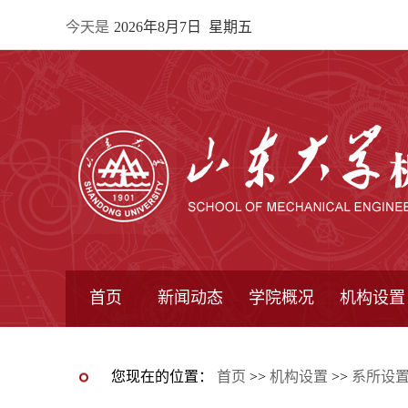
今天是
2026年8月7日 星期五
首页
新闻动态
学院概况
机构设置
通知公告
院所新闻
教学信息
学术动态
学院简报
学院简介
学院领导
办公指南
院长信箱
书记信箱
行政机构
系所设置
研究机构
学术组织
您现在的位置：
首页
>>
机构设置
>>
系所设