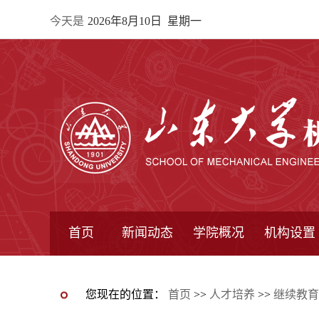
今天是
2026年8月10日 星期一
首页
新闻动态
学院概况
机构设置
通知公告
院所新闻
教学信息
学术动态
学院简报
学院简介
学院领导
办公指南
院长信箱
书记信箱
行政机构
系所设置
研究机构
学术组织
您现在的位置：
首页
>>
人才培养
>>
继续教育