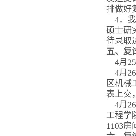
排做好
4
．我
硕士研
待录取
五、复
4
月
25
4
月
26
区机械
表上交
4
月
26
工程学
1103
房