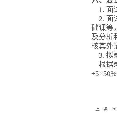
六、复
1.
面
2.
面
础课等
及分析
核其外
3.
拟
根据
÷
5
×
50%
上一条：
2