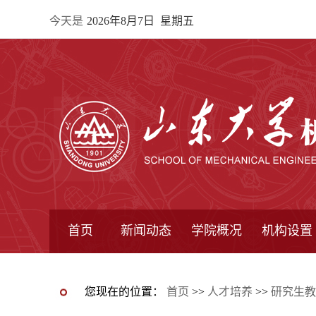
今天是
2026年8月7日 星期五
首页
新闻动态
学院概况
机构设置
通知公告
院所新闻
教学信息
学术动态
学院简报
学院简介
学院领导
办公指南
院长信箱
书记信箱
行政机构
系所设置
研究机构
学术组织
您现在的位置：
首页
>>
人才培养
>>
研究生教