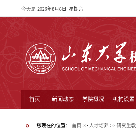
今天是
2026年8月8日 星期六
首页
新闻动态
学院概况
机构设置
通知公告
院所新闻
教学信息
学术动态
学院简报
学院简介
学院领导
办公指南
院长信箱
书记信箱
行政机构
系所设置
研究机构
学术组织
您现在的位置：
首页
>>
人才培养
>>
研究生教