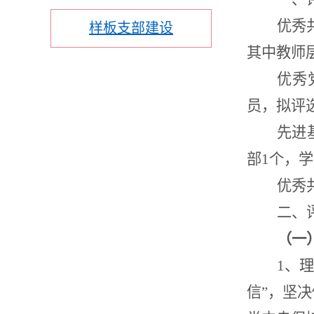
优秀
样板支部建设
其中教师
优秀
员，拟评
先进
部1个，
优秀
二、
（一
1
、理
信”，坚