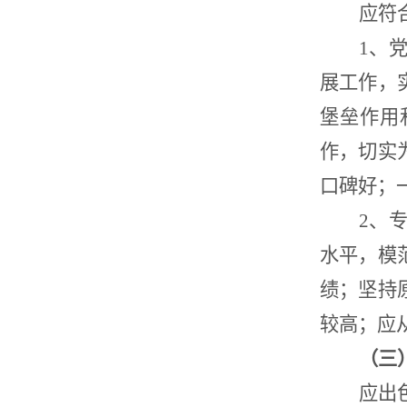
应符
1、
展工作，
堡垒作用
作，切实
口碑好；
2、
水平，模
绩；坚持
较高；应从
（三
应出