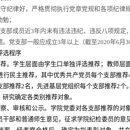
遵守纪律好，严格贯彻执行党章党规和各项纪律
勤勉；
党支部成员近
3
年内未有违法违纪、违反八项规定
。党支部一般应成立3年以上（截至2020年6月3
评选程序
推荐。学生层面由学生口单独评选推荐；教师层
进行民主推荐，
其中优秀共产党员
每个支部
推荐
支部
推荐2
名
，
先进基层党组织每个支部推荐2个
，研
究确定各类别推荐对象。
考察
、
审核和公示。学院党委对各支部推荐的对
员干部和普通师生意见，征求学院纪检委员的意