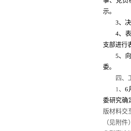
事、党员
示。
3
、决
4
、
支部进行
5、
委。
四、
1
、
6
委研究确
版材料交至
（见附件