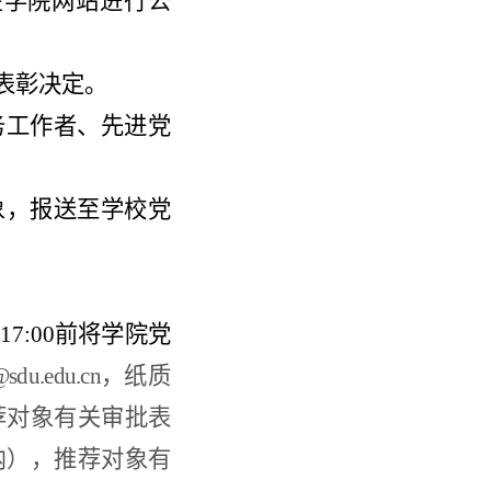
在学院网站进行公
表彰决定。
务工作者、先进党
象，报送至学校党
1
7
:0
0
前将学院党
@sdu.edu.cn，
纸质
荐对象有关审批表
内
），推荐对象有