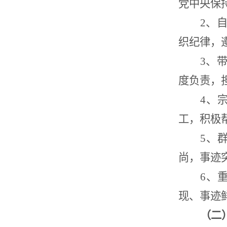
党中央保
2
、
织纪律，
3
、
度负责，
4、
工，积极
5
、
尚，事迹
6、
现、事迹
（二