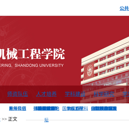
公共
师资队伍
人才培养
学科建设
科学研究
学
系所师资
教师队伍
导师介绍
博士后流动站
研究生学术论
研究生教育
卓越工程师
本科教育
继续教育
实践基地
培养方案
管理规章
实验中心
精品课程
国家重点学科
学科概况
985工程
211工程
大型仪器设备
仪器收费标准
仪器共享办法
固定资产管理
省工程中心
重点实验室
科研领域
科技政策
告
>> 正文
坛