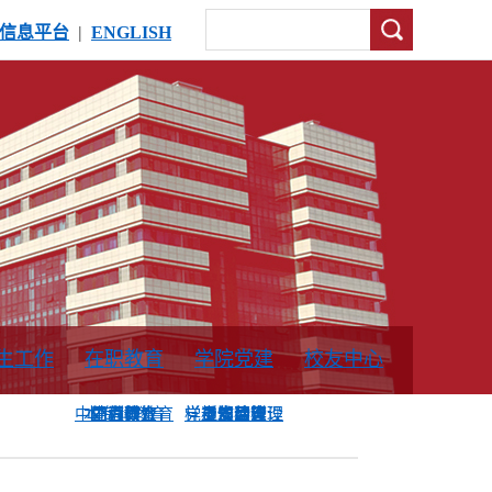
信息平台
|
ENGLISH
生工作
在职教育
学院党建
校友中心
中外合作教育
本专科教育
中心简介
工程博士
同力硕士
培训教育
首页
党员发展管理
样板支部建设
通知公告
工作动态
支部建设
身边榜样