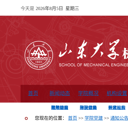
今天是
2026年8月5日 星期三
首页
新闻动态
学院概况
机构设置
通知公告
院所新闻
教学信息
学术动态
学院简报
学院简介
学院领导
办公指南
院长信箱
书记信箱
行政机构
系所设置
研究机构
学术组织
您现在的位置：
首页
>>
学院党建
>>
通知公