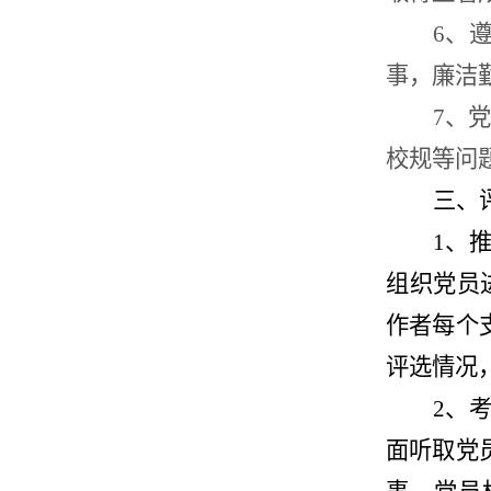
6
、
事，廉洁
7
、
校规等问题
三
、
1、
组织党员
作者
每个
评选情况
2、
面听取党