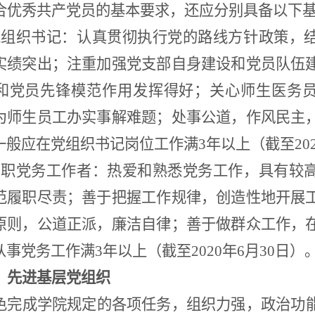
合优秀共产党员的基本要求，还应分别具备以下
党
组织
书记：认真贯彻执行党
的路线方针政策，
实绩突出；注重加强党支部
自身建设和党员队伍
和党员先锋
模范作用发挥得好；关心师生医务
为师生
员工办实事
解难题；处事公道，作风民主
一般应在党组织
书记岗位工作满3年以上（截至202
专职党务工作者：热爱和熟悉党务工作，具有较
范履职尽责；善于把握工作规律，创造性地开展
原则，公道正派，廉洁自律；善于做群众工作，
事党务工作满3年以上（截至2020年6月30日）
）先进基层
党组织
色完成
学院规定的各项任务
，组织力强，政治功