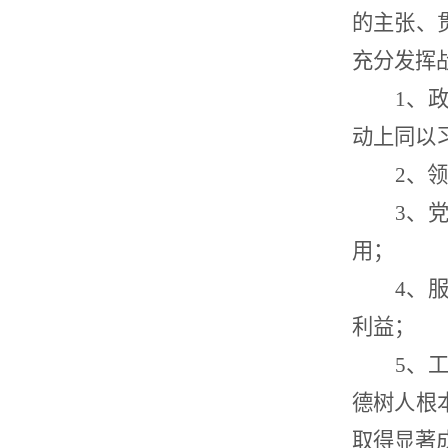
的主张、
充分发挥
1、
动上同以
2
、
领
3、
用；
4
、
利益；
5
、
德树人根
取得显著