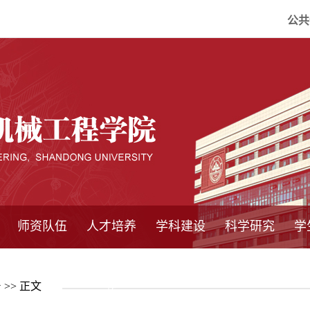
公共
师资队伍
人才培养
学科建设
科学研究
学
系所师资
教师队伍
导师介绍
博士后流动站
研究生学术论
研究生教育
卓越工程师
本科教育
继续教育
实践基地
培养方案
管理规章
实验中心
精品课程
国家重点学科
学科概况
985工程
211工程
大型仪器设备
仪器收费标准
仪器共享办法
固定资产管理
省工程中心
重点实验室
科研领域
科技政策
告
>> 正文
坛