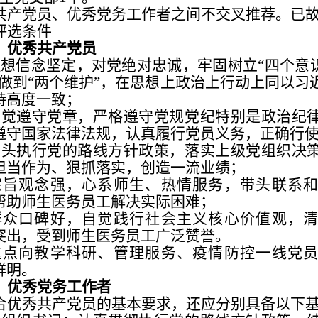
共产党员、优秀党务工作者之间不交叉推荐。已
评选条件
）优秀共产党员
理想信念坚定，对党绝对忠诚，牢固树立
“
四个意
做到
“
两个维护
”
，在思想上政治上行动上同以习
持高度一致；
自觉遵守党章，严格遵守党规党纪特别是政治纪
遵守国家法律法规，认真履行党员义务，正确行
带头执行党的路线方针政策，落实上级党组织决
担当作为、狠抓落实，创造一流业绩；
宗旨观念强，心系师生、热情服务，带头联系
帮助师生医务员工解决实际困难；
群众口碑好，自觉践行社会主义核心价值观，
突出，受到师生医务员工广泛赞誉。
重点向教学科研、管理服务、疫情防控一线党
鲜明。
）优秀党务工作者
合优秀共产党员的基本要求，还应分别具备以下