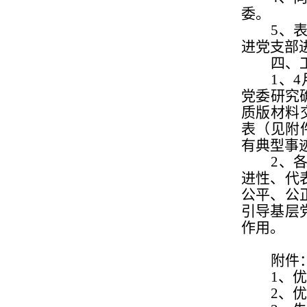
委。
5、
进党支部
四、
1、
4
党委研究确
质版材料
表（见附
有典型事
2、
进性、代
公平、公
引导基层
作用。
附件
1、
2、