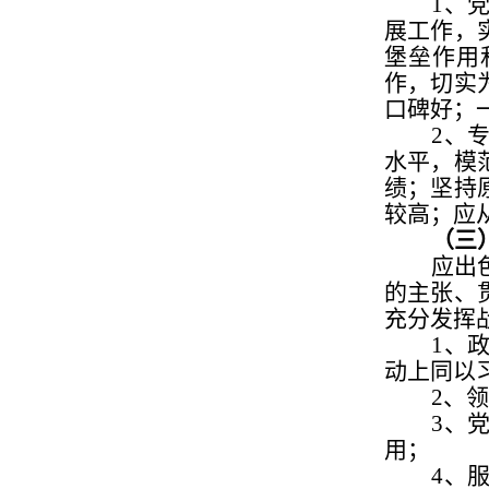
1
、
展工作，
堡垒作用
作，切实
口碑好；
2
、
水平，模
绩；坚持
较高；应从
（三
应出
的主张、
充分发挥
1
、
动上同以
2
、领
3
、
用；
4
、