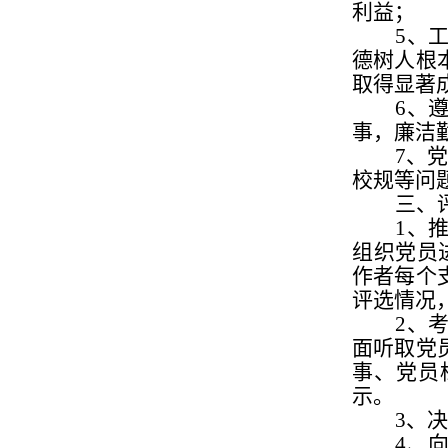
利益；
5
、
德树人根
取得显著
6
、
事，廉洁
7
、
校规等问
三、
1、
组织党员
作者每个
评选情况
2、
面听取党
事、党员
示。
3、
4、