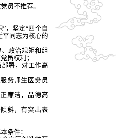
故党员不推荐。
识
”
，坚定
“
四个自
近平同志为核心的
律、政治规矩和组
使党员权利；
策部署，对工作高
和服务师生医务员
清正廉洁，品德高
员倾斜，有突出表
基本条件：