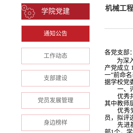
机械工程
学院党建
通知公告
各党支部
工作动态
为深
产党成立 
一”前命
支部建设
据学校党
一、
优秀
党员发展管理
其中教师
优秀
员，拟评
身边榜样
先进
部1个，