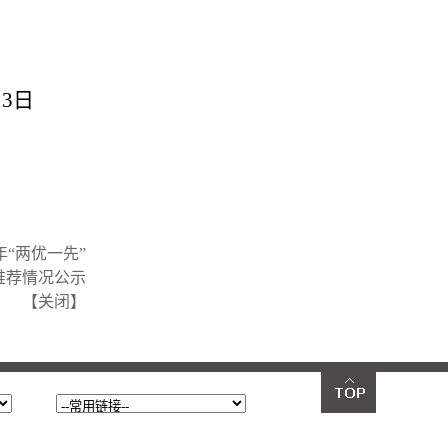
3
日
年“两优一先”
推荐情况公示
【
关闭
】