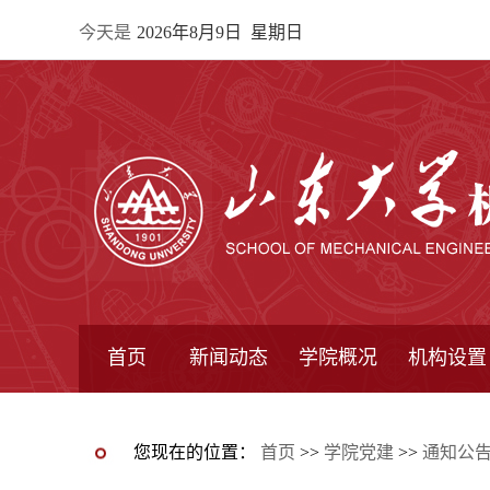
今天是
2026年8月9日 星期日
首页
新闻动态
学院概况
机构设置
通知公告
院所新闻
教学信息
学术动态
学院简报
学院简介
学院领导
办公指南
院长信箱
书记信箱
行政机构
系所设置
研究机构
学术组织
您现在的位置：
首页
>>
学院党建
>>
通知公