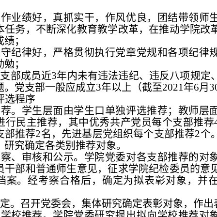
工作业绩好，真抓实干，作风优良，团结带领师
本任务，不断深化教育教学改革，在推动学院改
成绩；
遵守纪律好，严格贯彻执行党章党规和各项纪律
勤勉；
党支部成员近
3
年内未有违法违纪、违反八项规定
题。党支部一般应成立3年以上（截至202
1年6月
评选程序
推荐。学生层面由学生口单独评选推荐；教师层
进行民主推荐，其中优秀共产党员每个支部推荐
支部推荐2名，先进基层党组织每个支部推荐2个
，研究确定各类别推荐对象。
考察、审核和公示。学院党委对各支部推荐的对
员干部和普通师生意见，征求学院纪检委员的意
档案。经考察合格后，确定为拟表彰对象，并
决定。召开党委会，集体研究确定表彰对象，作出
向学校推荐。学院党委研究提出拟向学校推荐对