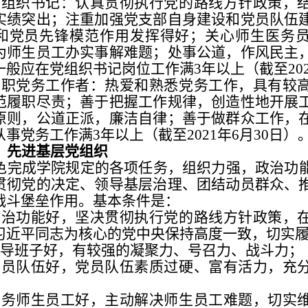
党
组织书记：认真贯彻执行党的路线方针政策，
实绩突出；注重加强党支部自身建设和党员队伍
和党员先锋模范作用发挥得好；关心师生医务
为师生员工办实事解难题；处事公道，作风民主
一般应在党组织书记岗位工作满3年以上（截至20
专职党务工作者：热爱和熟悉党务工作，具有较
范履职尽责；善于把握工作规律，创造性地开展
原则，公道正派，廉洁自律；善于做群众工作，
事党务工作满3年以上（截至202
1年6月30日）
）先进基层党组织
色完成学院规定的各项任务，组织力强，政治功
贯彻党的决定、领导基层治理、团结动员群众、
战斗堡垒作用。基本条件是：
政治功能好，坚决贯彻执行党的路线方针政策，
习近平同志为核心的党中央保持高度一致，切实
导班子好，有较强的凝聚力、号召力、战斗力；
党员队伍好，党员队伍素质过硬、富有活力，充
服务师生员工好，主动解决师生员工难题，切实