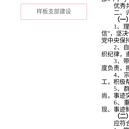
优秀
样板支部建设
二、
（一
1、
信
”
，坚决
党中央保
2、
织纪律，
3、
度负责，
4、
工，积极
5、
尚，事迹
6、
现、事迹
（二
应符