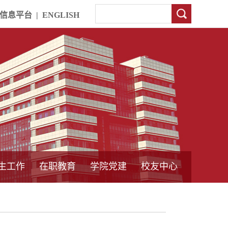
信息平台
|
ENGLISH
生工作
在职教育
学院党建
校友中心
中外合作教育
本专科教育
中心简介
工程博士
同力硕士
培训教育
首页
党员发展管理
样板支部建设
通知公告
工作动态
支部建设
身边榜样