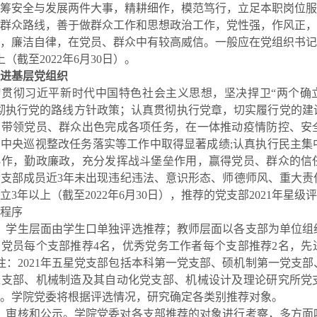
筹安全与发展两件大事，精耕细作，模范笃行，立足本职岗位服
群众路线，善于做群众工作和思想政治工作，党性强，作风正，
，廉洁自律，在党员、群众中有较高威信。一般应在党组织书记
上（截至
2022
年
6
月
30
日）。
进基层党组织
贯彻习近平新时代中国特色社会主义思想，坚决捍卫“两个确立
彻执行党的路线方针政策；认真贯彻执行党章，切实履行党的建
结带领党员、群众出色完成各项任务，在一体推动疫情防控、安
、中央巡视整改任务落实等工作中取得显著成绩
;
认真执行民主集
协作，勤政廉政，充分发挥战斗堡垒作用，赢得党员、群众的信
党支部成员近
3
年未出现违纪违法、意识形态、师德师风、重大责
立
3
年以上（截至
2022
年
6
月
30
日），推荐的党支部
2021
年星级评
程序
。学生层面由学生口单独评选推荐；教师层面以各支部为单位组
产党员每个支部推荐
4
名，优秀党务工作者每个支部推荐
2
名，先
注：
2021
年五星党支部包括本科第一党支部、硕机制第一党支部
党支部、机械制造及其自动化党支部、机械设计及理论研究所党
。学院党委将根据评选情况，研究确定各类别推荐对象。
、审核和公示。学院党委对各支部推荐的对象进行考察，多方面