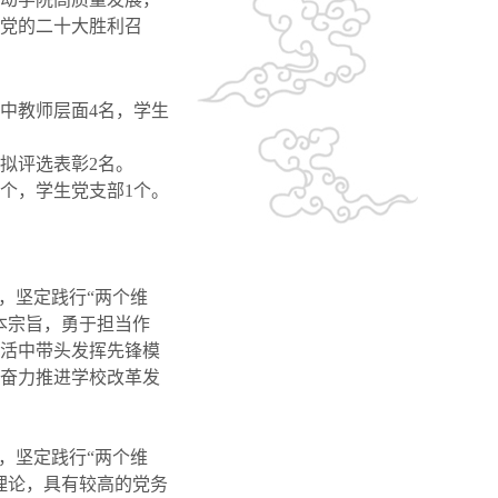
党的二十大胜利召
中教师层面
4
名，学生
拟评选表彰
2
名。
个，学生党支部
1
个。
，坚定践行“两个维
本宗旨，勇于担当作
活中带头发挥先锋模
奋力推进学校改革发
，坚定践行“两个维
理论，具有较高的党务