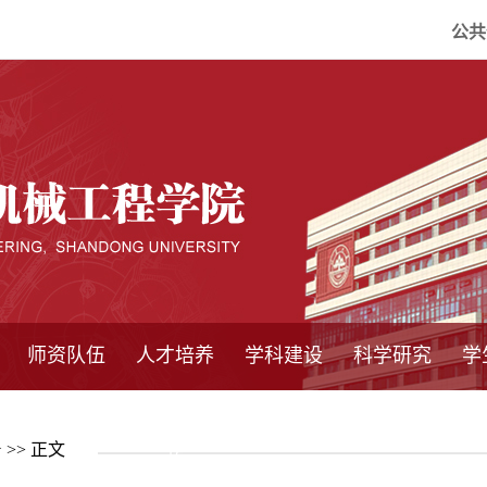
公共
师资队伍
人才培养
学科建设
科学研究
学
系所师资
教师队伍
导师介绍
博士后流动站
研究生学术论
研究生教育
卓越工程师
本科教育
继续教育
实践基地
培养方案
管理规章
实验中心
精品课程
国家重点学科
学科概况
985工程
211工程
大型仪器设备
仪器收费标准
仪器共享办法
固定资产管理
省工程中心
重点实验室
科研领域
科技政策
告
>> 正文
坛