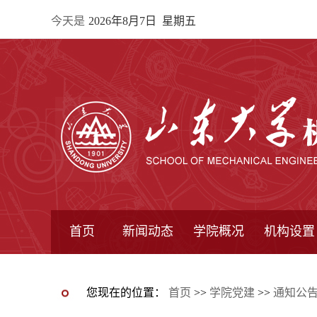
今天是
2026年8月7日 星期五
首页
新闻动态
学院概况
机构设置
通知公告
院所新闻
教学信息
学术动态
学院简报
学院简介
学院领导
办公指南
院长信箱
书记信箱
行政机构
系所设置
研究机构
学术组织
您现在的位置：
首页
>>
学院党建
>>
通知公