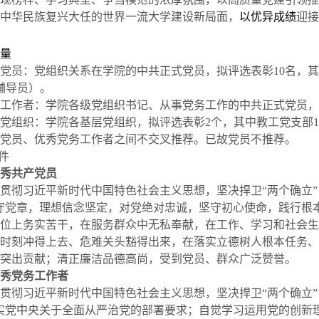
中华民族复兴大任的世界一流大学建设新局面，
以优异成绩
迎接
量
党员：党组织关系在学院的中共正式党员，拟评选表彰
10
名，其
辅导员）。
工作者：学院各级党组织书记、从事党务工作的中共正式党员，
党组织：学院各基层党组织，拟评选表彰
2
个，其中教工党支部
1
党员、优秀党务工作者之间不交叉推荐。已故党员不推荐。
件
秀共产党员
贯彻习近平新时代中国特色社会主义思想，坚决捍卫“两个确立”
守党章，理想信念坚定，对党绝对忠诚，坚守初心使命，践行根
位上务实苦干，在服务群众中无私奉献，在工作、学习和社会生
时刻冲得上去、危难关头豁得出来，在落实立德树人根本任务、
突出贡献；清正廉洁品德高尚，受到党员、群众广泛赞誉。
秀党务工作者
贯彻习近平新时代中国特色社会主义思想，坚决捍卫“两个确立”
实党中央关于全面从严治党的部署要求；自觉学习运用党的创新