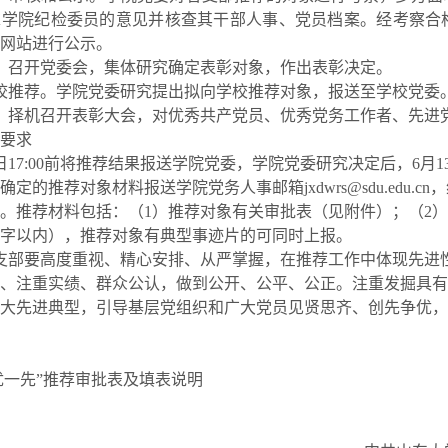
求学院纪检委员的意见并核查其干部人事、党员档案。经考察合
网站进行公示。
。召开党委会，集体研究确定表彰对象，作出表彰决定。
校推荐。学院党委研究提出拟向学校推荐对象，报送至学校党委
。择机召开表彰大会，对优秀共产党员、优秀党务工作者、先进
要求
日
17:00
前将推荐结果报送学院党委，学院党委研究决定后，
6
月
1
确定的推荐对象材料报送学院党务人事邮箱
jxdwrs@sdu.edu.cn
，
。推荐材料包括：（
1
）推荐对象有关审批表（见附件）；（
2
）
字以内），推荐对象有典型事迹片的可同时上报。
支部要高度重视、精心安排、从严掌握，在推荐工作中体现先进
、注重实绩、群众公认，做到公开、公平、公正。注重发掘具有
大先进典型，引导基层党组织和广大党员见贤思齐、创先争优，
优一先”推荐审批表及填表说明