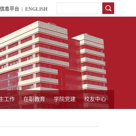
信息平台
|
ENGLISH
生工作
在职教育
学院党建
校友中心
中外合作教育
本专科教育
中心简介
工程博士
同力硕士
培训教育
首页
党员发展管理
样板支部建设
通知公告
工作动态
支部建设
身边榜样