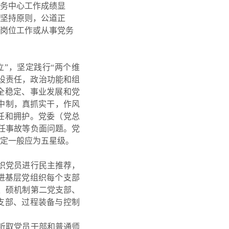
务中心工作成绩显
坚持原则，公道正
岗位工作或从事党务
”，坚定践行“两个维
设责任，政治功能和组
全稳定、事业发展和党
中制，真抓实干，作风
任和拥护。党委（党总
任事故等负面问题。党
定一般应为五星级。
织党员进行民主推荐，
进基层党组织每个支部
、硕机制第二党支部、
支部、过程装备与控制
听取党员干部和普通师