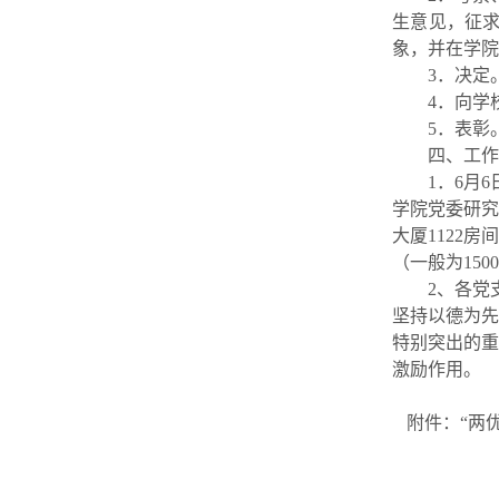
生意见，征
象，并在学院
3
．决定
4
．向学
5
．表彰
四、工作
1
．
6
月
6
学院党委研究
大厦
1122
房间
（一般为
1500
2
、各党
坚持以德为先
特别突出的重
激励作用。
附件：“两