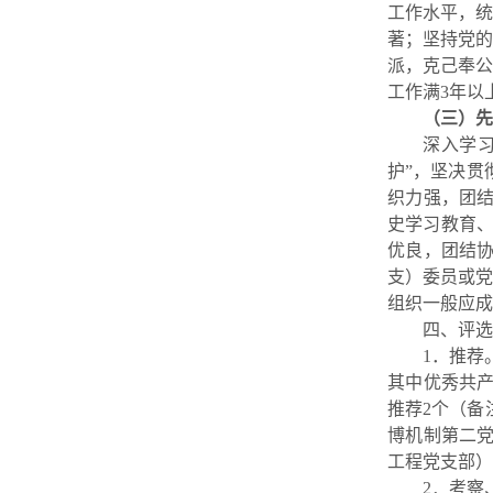
工作水平，统
著；坚持党的
派，克己奉公
工作满
3
年以
（三）先
深入学习
护”，坚决贯
织力强，团
史学习教育
优良，团结
支）委员或
组织一般应成
四、评选
1
．推荐
其中优秀共
推荐
2
个（备
博机制第二
工程党支部）
2
．考察