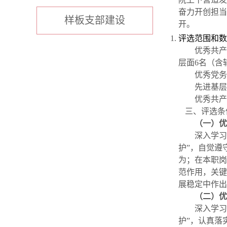
奋力开创担当
样板支部建设
开。
评选范围和数
优秀共产
层面
6
名（含
优秀党务
先进基层
优秀共产
三、评选条
（一）优
深入学习
护”，自觉遵
为；在本职岗
范作用，关键
展稳定中作出
（二）优
深入学习
护”，认真落