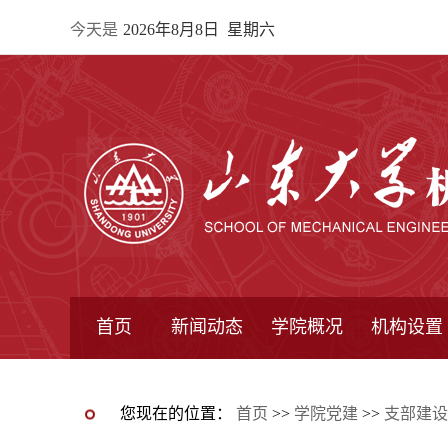
今天是
2026年8月8日 星期六
首页
新闻动态
学院概况
机构设置
通知公告
院所新闻
教学信息
学术动态
学院简报
学院简介
学院领导
办公指南
院长信箱
书记信箱
行政机构
系所设置
研究机构
学术组织
您现在的位置：
首页
>>
学院党建
>>
支部建设