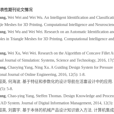
I代表性期刊论文情况
ang,
Wei Wei and Wei Wu. An Intelligent Identification and Classific
gle Meshes for 3D Printing. Computational Intelligence and Neuroscien
ang
, Wei Wu and Wei Wei. Research on an Automatic Identification an
es in Triangle Meshes for 3D Printing. Computational Intelligence an
ang,
Wei Xu, Wei Wei. Research on the Algorithm of Concave Fillet A
nal Journal of Simulation: Systems, Science and Technology, 2016, 17(5
ang,
Chaoying Yang, Ning Xu. A Guiding Design System for Pressure 
onal Journal of Online Engineering, 2016, 12(5): 1-8.
杨超英, 何海波. 基于特征和参数化的设计导航在活塞设计中的应用
): 5-8.
ang
, Chao-ying Yang, Steffen Thomas. Design Knowledge and Proce
D System. Journal of Digital Information Management, 2014, 12(3):
杨超英, 刘震宇. 基于本体的机械产品设计知识嵌入方法. 计算机集成制造