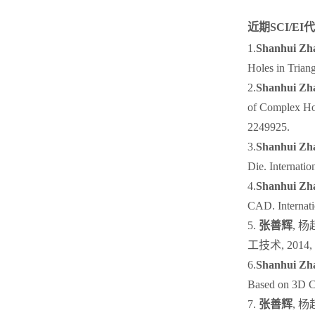
近期SCI/E
1.
Shanhui Zh
Holes in Trian
2.
Shanhui Zh
of Complex Hol
2249925.
3.
Shanhui Zh
Die. Internatio
4.
Shanhui Zh
CAD. Internati
5.
张善辉
, 
工技术, 2014, (5
6.
Shanhui Zh
Based on 3D CA
7.
张善辉
, 