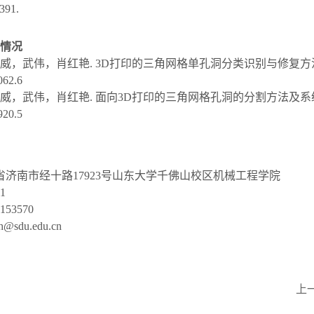
391.
情况
，魏威，武伟，肖红艳. 3D打印的三角网格单孔洞分类识别与修复
62.6
，魏威，武伟，肖红艳. 面向3D打印的三角网格孔洞的分割方法及
20.5
省济南市经十路17923号山东大学千佛山校区机械工程学院
1
53570
sdu.edu.cn
上