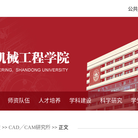
公共
师资队伍
人才培养
学科建设
科学研究
学
系所师资
教师队伍
导师介绍
博士后流动站
研究生学术论
研究生教育
卓越工程师
本科教育
继续教育
实践基地
培养方案
管理规章
实验中心
精品课程
国家重点学科
学科概况
985工程
211工程
大型仪器设备
仪器收费标准
仪器共享办法
固定资产管理
省工程中心
重点实验室
科研领域
科技政策
资
>>
CAD╱CAM研究所
>> 正文
坛