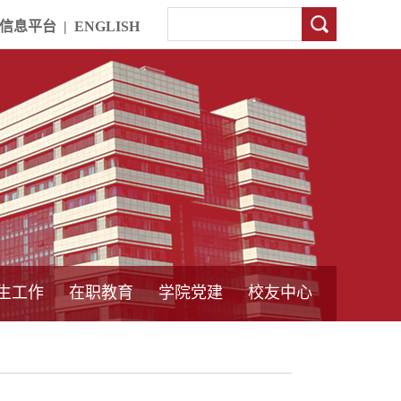
信息平台
|
ENGLISH
生工作
在职教育
学院党建
校友中心
中外合作教育
本专科教育
中心简介
工程博士
同力硕士
培训教育
首页
党员发展管理
样板支部建设
通知公告
工作动态
支部建设
身边榜样