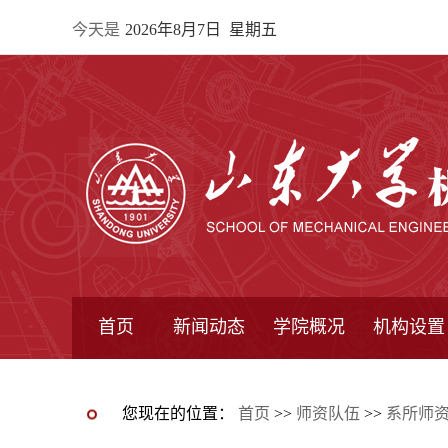
今天是
2026年8月7日 星期五
首页
新闻动态
学院概况
机构设置
通知公告
院所新闻
教学信息
学术动态
学院简报
学院简介
学院领导
办公指南
院长信箱
书记信箱
行政机构
系所设置
研究机构
学术组织
您现在的位置：
首页
>>
师资队伍
>>
系所师