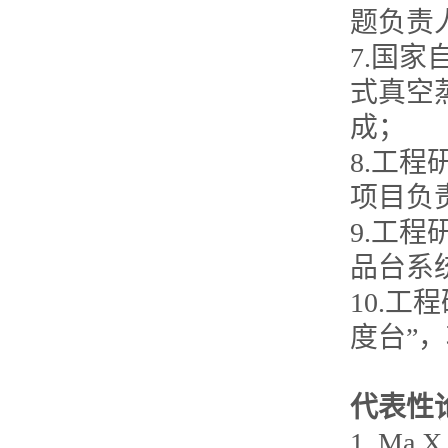
题负责人，
7.国
式真空蒸
成；
8.工
项目负责人
9.工
品台系统
10.
度台”，项
代表性
1. Ma X