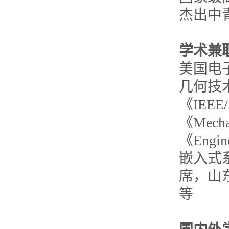
杰出中
学术兼
美国电
几何技
《IEEE/
《Mech
《Eng
嵌入式系
席，山
等