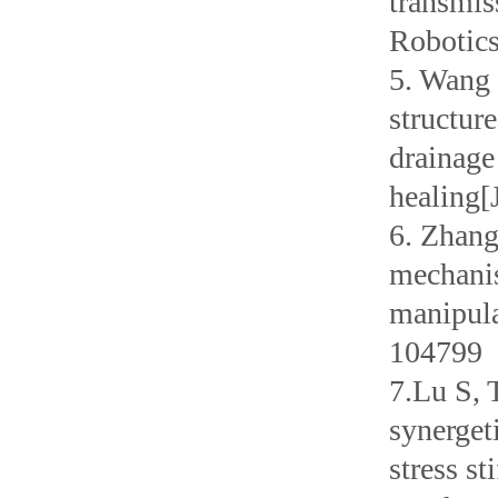
transmis
Robotics
5. Wang 
structur
drainage
healing[
6. Zhang
mechanis
manipula
104799
7.Lu S, 
synerget
stress s