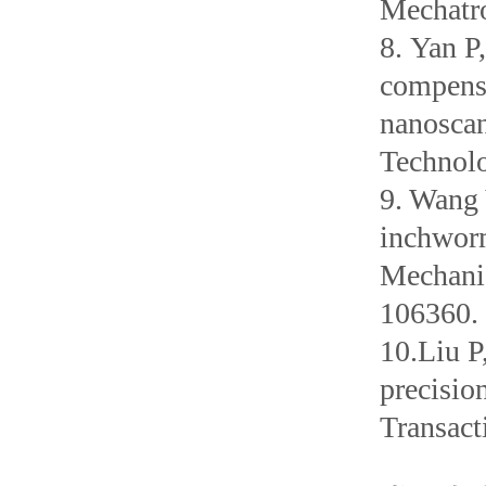
Mechatro
8. Yan P
compensa
nanoscan
Technolo
9. Wang 
inchworm
Mechanic
106360.
10.Liu P
precisio
Transact