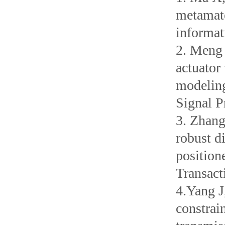
metamate
informat
2. Meng 
actuator
modeling
Signal P
3. Zhang
robust d
positio
Transact
4.Yang J
constrai