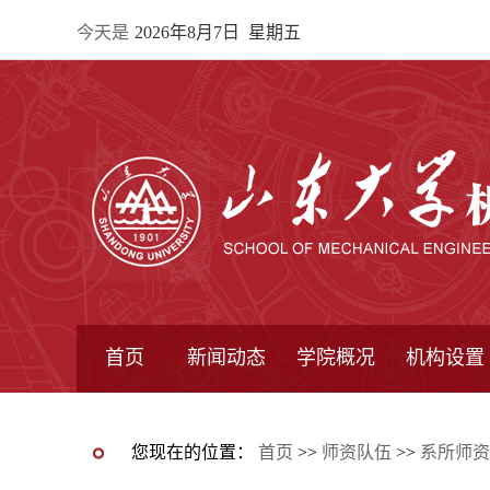
今天是
2026年8月7日 星期五
首页
新闻动态
学院概况
机构设置
通知公告
院所新闻
教学信息
学术动态
学院简报
学院简介
学院领导
办公指南
院长信箱
书记信箱
行政机构
系所设置
研究机构
学术组织
您现在的位置：
首页
>>
师资队伍
>>
系所师资