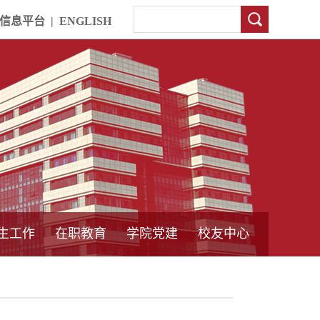
信息平台
|
ENGLISH
生工作
在职教育
学院党建
校友中心
中外合作教育
本专科教育
中心简介
工程博士
同力硕士
培训教育
首页
党员发展管理
样板支部建设
通知公告
工作动态
支部建设
身边榜样