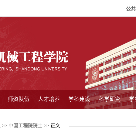
公共
师资队伍
人才培养
学科建设
科学研究
学
系所师资
教师队伍
导师介绍
博士后流动站
研究生学术论
研究生教育
卓越工程师
本科教育
继续教育
实践基地
培养方案
管理规章
实验中心
精品课程
国家重点学科
学科概况
985工程
211工程
大型仪器设备
仪器收费标准
仪器共享办法
固定资产管理
省工程中心
重点实验室
科研领域
科技政策
伍
>>
中国工程院院士
>> 正文
坛