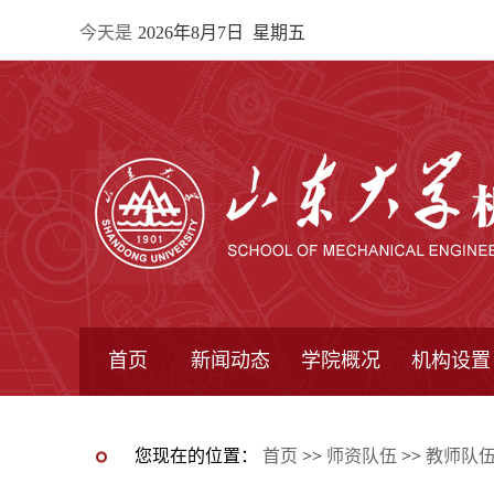
今天是
2026年8月7日 星期五
首页
新闻动态
学院概况
机构设置
通知公告
院所新闻
教学信息
学术动态
学院简报
学院简介
学院领导
办公指南
院长信箱
书记信箱
行政机构
系所设置
研究机构
学术组织
您现在的位置：
首页
>>
师资队伍
>>
教师队