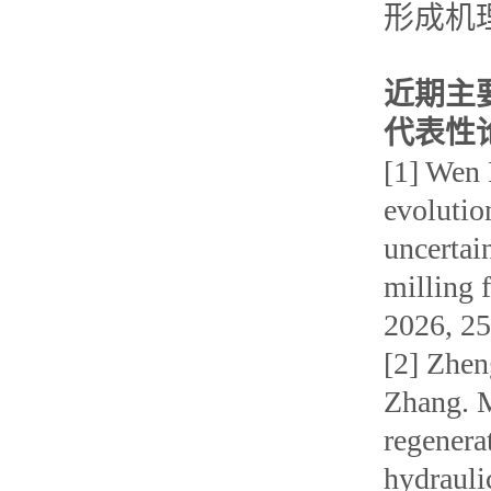
形成机
近期主
代表性
[1] Wen
evolutio
uncertai
milling 
2026, 25
[2] Zhen
Zhang. M
regenera
hydrauli