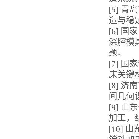
[5]
造与稳
[6]
深腔模
题。
[7]
床关键
[8]
间几何
[9] 
加工，
[10