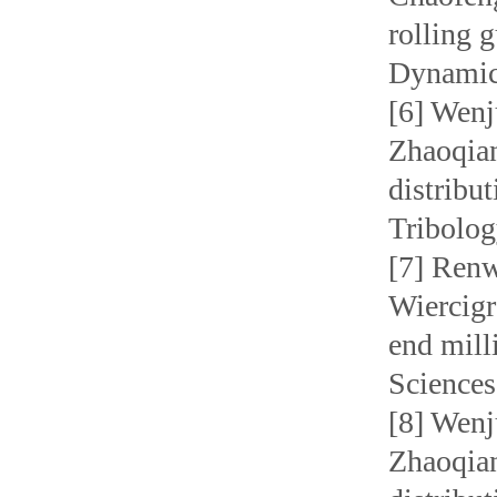
rolling 
Dynamic
[6] Wenj
Zhaoqian
distribut
Tribolog
[7] Renw
Wiercigr
end mill
Sciences
[8] Wenj
Zhaoqian