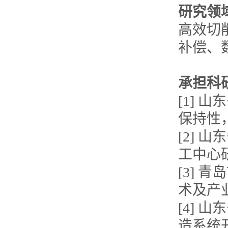
研究领
高效切
补偿、
承担科
[1] 
保持性
[2]
工中心
[3] 
术及产
[4]
造系统