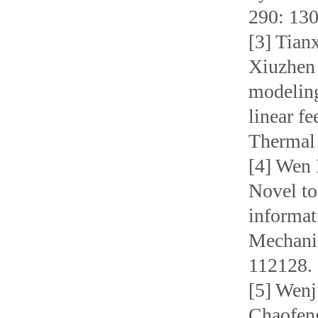
290: 13
[3] Tia
Xiuzhen
modeling
linear f
Thermal 
[4] Wen 
Novel to
informat
Mechanic
112128.
[5] Wenj
Chaofeng