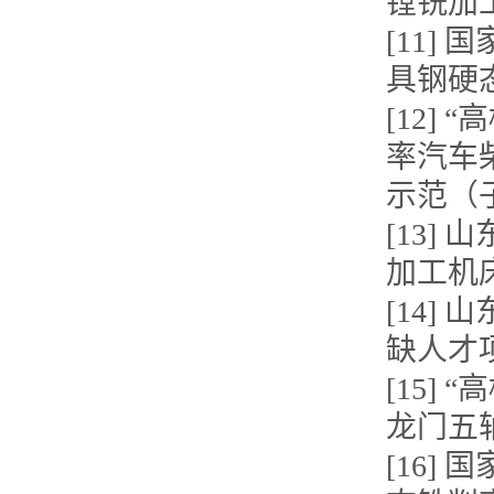
镗铣加
[11
具钢硬
[12]
率汽车
示范（
[13
加工机
[14
缺人才
[15]
龙门五
[16