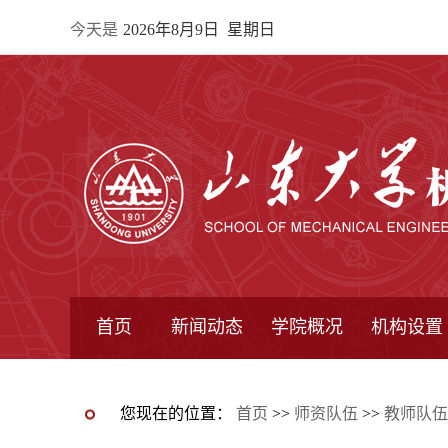
今天是
2026年8月9日 星期日
首页
新闻动态
学院概况
机构设置
通知公告
院所新闻
教学信息
学术动态
学院简报
学院简介
学院领导
办公指南
院长信箱
书记信箱
行政机构
系所设置
研究机构
学术组织
您现在的位置：
首页
>>
师资队伍
>>
教师队伍