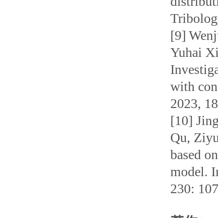
distribut
Tribolog
[9] Wenj
Yuhai X
Investiga
with con
2023, 18
[10] Jin
Qu, Ziyu
based on
model. I
230: 10