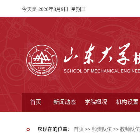
今天是
2026年8月9日 星期日
首页
新闻动态
学院概况
机构设置
通知公告
院所新闻
教学信息
学术动态
学院简报
学院简介
学院领导
办公指南
院长信箱
书记信箱
行政机构
系所设置
研究机构
学术组织
您现在的位置：
首页
>>
师资队伍
>>
教师队伍