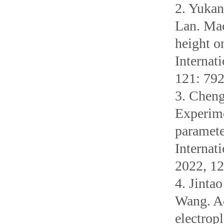
2. Yukan
Lan. Mac
height o
Internat
121: 79
3. Cheng
Experime
paramete
Internat
2022, 1
4. Jinta
Wang. Ac
electrop