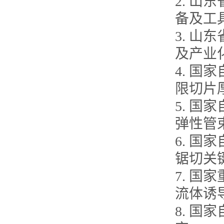
2. 
备及工具
3. 
及产业化
4. 
限切片厚
5. 
弹性管束
6. 
锯切关键
7. 国
流体诱导
8. 