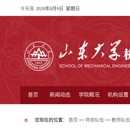
今天是
2026年8月9日 星期日
首页
新闻动态
学院概况
机构设置
通知公告
院所新闻
教学信息
学术动态
学院简报
学院简介
学院领导
办公指南
院长信箱
书记信箱
行政机构
系所设置
研究机构
学术组织
您现在的位置：
首页
>>
师资队伍
>>
教师队伍