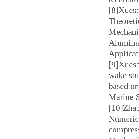
[8]Xueso
Theoreti
Mechanis
Alumina 
Applicat
[9]Xueso
wake stu
based on
Marine S
[10]Zhao
Numerica
compress