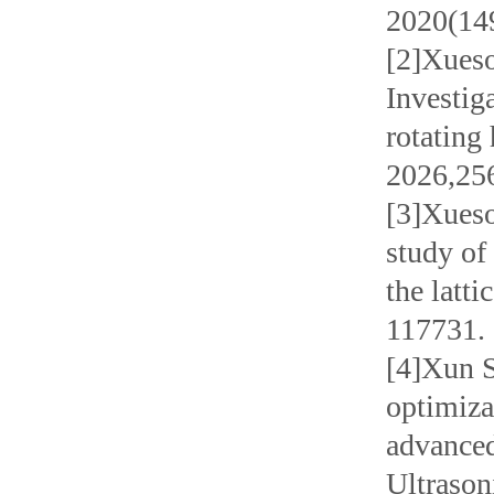
2020(149
[2]Xueso
Investig
rotating
2026,256
[3]Xueso
study of
the latt
117731.
[4]Xun S
optimizat
advanced
Ultrason