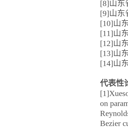
[8]
[9]山
[10
[11
[12]
[13
[14
代表性
[1]Xues
on param
Reynolds
Bezier c