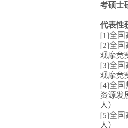
考硕士
代表性
[1]
[2]
观摩竞
[3]
观摩竞
[4]
资源发
人）
[5]
人）