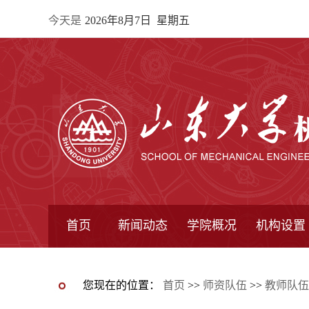
今天是
2026年8月7日 星期五
首页
新闻动态
学院概况
机构设置
通知公告
院所新闻
教学信息
学术动态
学院简报
学院简介
学院领导
办公指南
院长信箱
书记信箱
行政机构
系所设置
研究机构
学术组织
您现在的位置：
首页
>>
师资队伍
>>
教师队伍