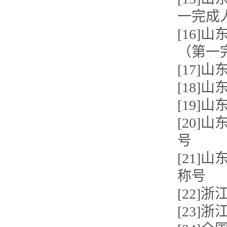
一完成
[16]
（第一
[17]
[18]
[19
[20]
号
[21]
称号
[22]
[23]