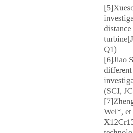
[5]Xueso
investiga
distance
turbine[
Q1)
[6]Jiao 
differen
investig
(SCI, J
[7]Zhen
Wei*, et 
X12Cr13 
technolo