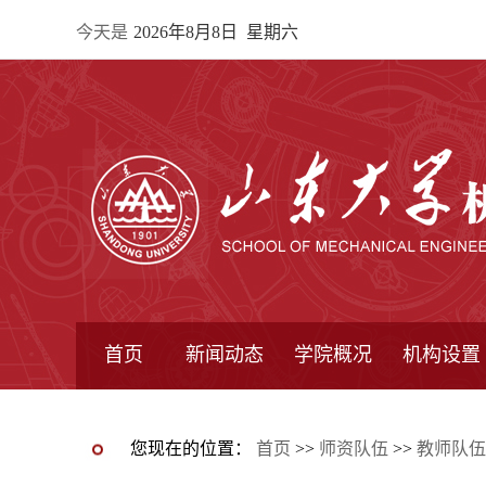
今天是
2026年8月8日 星期六
首页
新闻动态
学院概况
机构设置
通知公告
院所新闻
教学信息
学术动态
学院简报
学院简介
学院领导
办公指南
院长信箱
书记信箱
行政机构
系所设置
研究机构
学术组织
您现在的位置：
首页
>>
师资队伍
>>
教师队伍