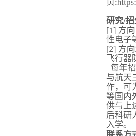
页:
https
研究/
[1] 
性电子
[
2]
方向
飞行器
每年招
与航天
作，可
等国内
供与上
后科研
入学。
联系方式：