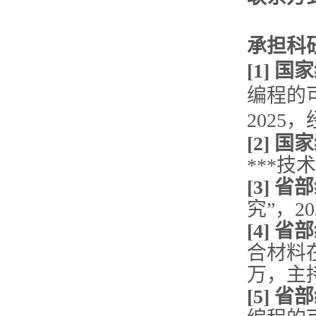
承担科
[1]
编程的
2025
[2] 
***技
[3]
究”，20
[4]
合材料在
万，主
[5]