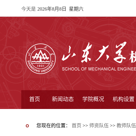
今天是
2026年8月8日 星期六
首页
新闻动态
学院概况
机构设置
通知公告
院所新闻
教学信息
学术动态
学院简报
学院简介
学院领导
办公指南
院长信箱
书记信箱
行政机构
系所设置
研究机构
学术组织
您现在的位置：
首页
>>
师资队伍
>>
教师队伍