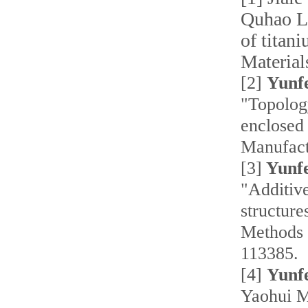
Quhao L
of titani
Material
[2]
Yunf
"Topology
enclosed 
Manufact
[3]
Yunfe
"Additiv
structure
Methods 
113385.
[4]
Yunf
Yaohui M