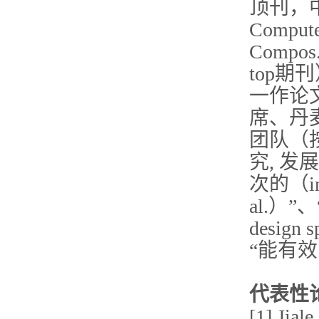
顶刊，中科
Comp
Comp
top期
一作论
席、丹麦
团队（
究, 发
次的（ini
al.）”、
desig
“能有效改
代表性
[1] Jiale