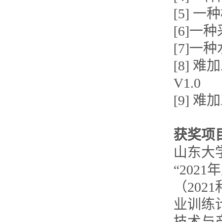
[5] 
[6]
[7]
[8]
V1.0
[9] 
获奖项
山东大
“20
（202
业训练
技术与产