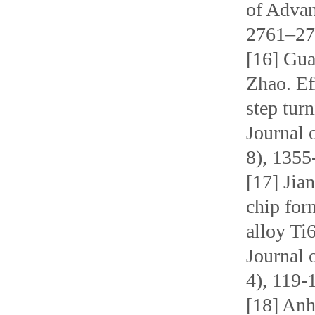
of Advan
2761–27
[16] Gu
Zhao. Ef
step tur
Journal 
8), 1355
[17] Jia
chip for
alloy Ti
Journal 
4), 119-
[18] Anh