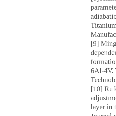
paramete
adiabati
Titanium
Manufact
[9] Ming
dependen
formatio
6Al-4V. 
Technolo
[10] Ruf
adjustme
layer in 
Journal 