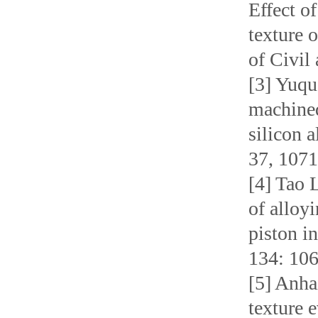
Effect o
texture 
of Civil
[3] Yuqu
machined
silicon 
37, 1071
[4] Tao 
of alloy
piston i
134: 10
[5] Anha
texture 