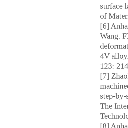
surface 
of Mater
[6] Anha
Wang. FE
deformat
4V alloy
123: 214
[7] Zhao
machined
step-by-
The Inte
Technolo
[8] Anha