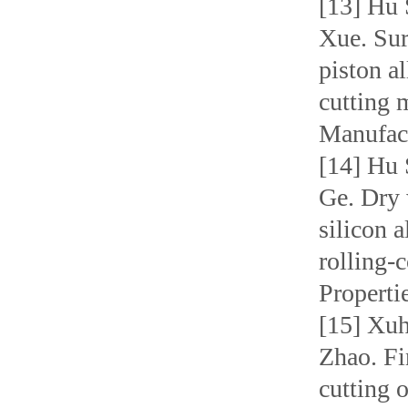
[13] Hu 
Xue. Sur
piston a
cutting 
Manufact
[14] Hu 
Ge. Dry 
silicon 
rolling-
Properti
[15] Xuh
Zhao. Fi
cutting 