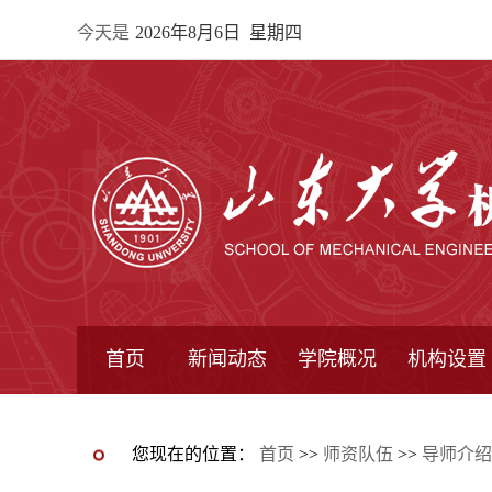
今天是
2026年8月6日 星期四
首页
新闻动态
学院概况
机构设置
通知公告
院所新闻
教学信息
学术动态
学院简报
学院简介
学院领导
办公指南
院长信箱
书记信箱
行政机构
系所设置
研究机构
学术组织
您现在的位置：
首页
>>
师资队伍
>>
导师介绍