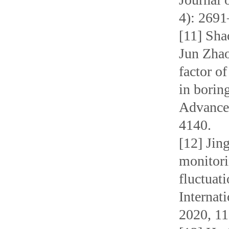
4): 2691
[11] Sha
Jun Zhao
factor o
in boring
Advanced
4140.
[12] Jin
monitori
fluctuat
Internat
2020, 11