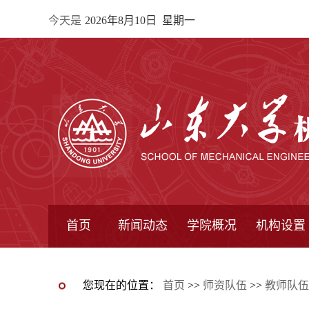
今天是
2026年8月10日 星期一
首页
新闻动态
学院概况
机构设置
通知公告
院所新闻
教学信息
学术动态
学院简报
学院简介
学院领导
办公指南
院长信箱
书记信箱
行政机构
系所设置
研究机构
学术组织
您现在的位置：
首页
>>
师资队伍
>>
教师队伍