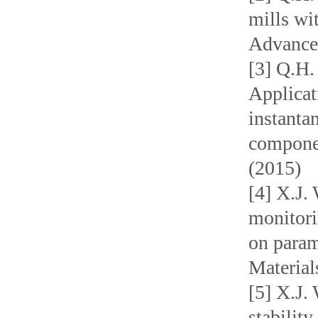
mills wit
Advance
[3] Q.H.
Applica
instanta
componen
(2015)
[4] X.J.
monitori
on param
Material
[5] X.J.
stabilit