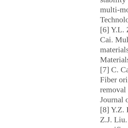
multi-mo
Technol
[6] Y.L.
Cai. Mul
material
Material
[7] C. C
Fiber ori
removal
Journal 
[8] Y.Z.
Z.J. Liu