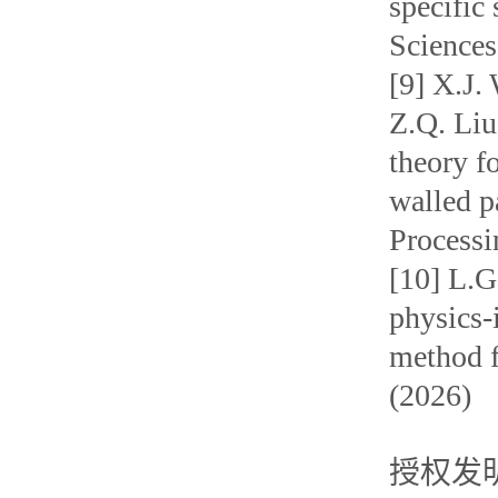
specific
Sciences
[9] X.J.
Z.Q. Liu
theory f
walled p
Processi
[10] L.G
physics-
method f
(2026)
授权发