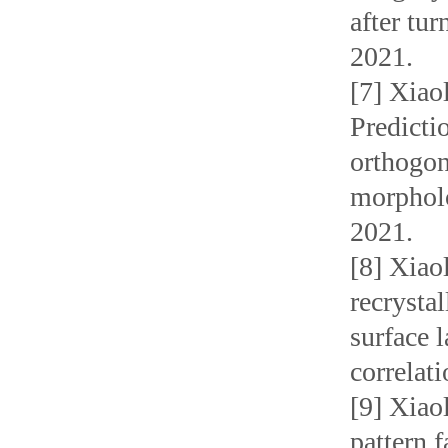
after tu
2021.
[7] Xiao
Predicti
orthogon
morpholo
2021.
[8] Xiao
recrysta
surface 
correlat
[9] Xiao
pattern 