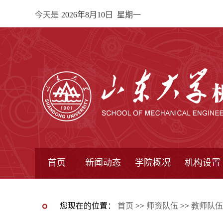
今天是
2026年8月10日 星期一
首页
新闻动态
学院概况
机构设置
通知公告
院所新闻
教学信息
学术动态
学院简报
学院简介
学院领导
办公指南
院长信箱
书记信箱
行政机构
系所设置
研究机构
学术组织
您现在的位置：
首页
>>
师资队伍
>>
教师队伍