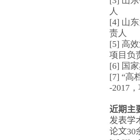
[3] 
人
[4] 
责人
[5] 
项目负
[6] 
[7] 
-201
近期主
发表学
论文3
0