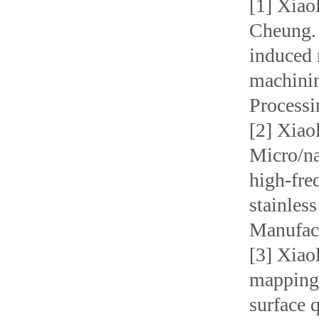
[1] Xiao
Cheung. 
induced 
machinin
Processi
[2] Xiao
Micro/na
high-fre
stainles
Manufact
[3] Xiao
mapping 
surface 