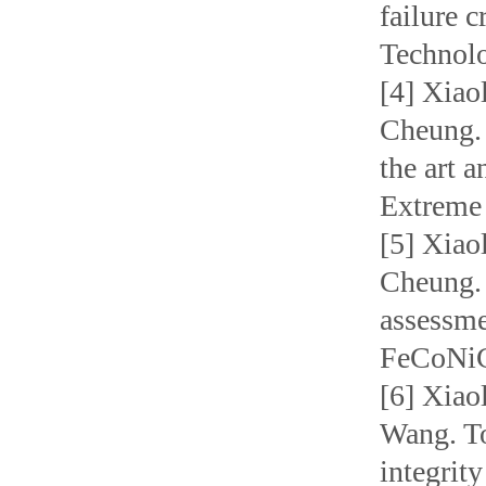
failure 
Technolo
[4] Xiao
Cheung. 
the art a
Extreme 
[5] Xiao
Cheung. 
assessme
FeCoNiCr
[6] Xiao
Wang. To
integrit