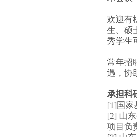
欢迎有
生、硕
秀学生
常年招
遇，协
承担科
[1]国
[2] 
项目负