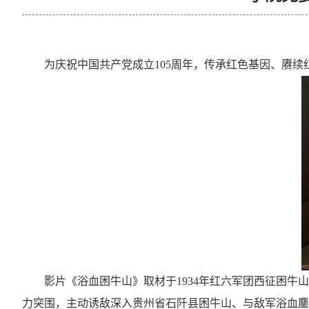
为
庆祝中国共产党成立
105
周年
，传承
红色基因、赓续
影片《浴血困牛山》取材
于
1934
年红六军团西征困牛山
力突围，主动诱敌深入贵州
省
石阡
县
困牛山、与敌军浴血鏖