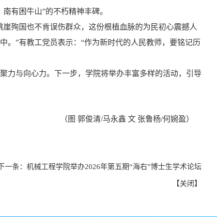
，南有困牛山
”
的不朽
精神
丰碑。
跳崖殉国也不肯误伤群众，这份根植血脉的为民初心震撼人
中。
”
有教工党员
表示：
“
作为新时代
的
人民教师
，
要铭记历
聚力与向心力。下一步，
学院将举办丰富多样的活动
，引导
（图
郭俊清
/
马永鑫
文
张鲁杨
/
何婉盈）
下一条：
机械工程学院举办2026年第五期“海右”博士生学术论坛
【
关闭
】