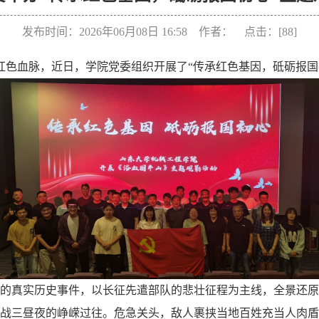
发布时间：2026年06月08日 16:58 作者： 点击：[
88
]
红色血脉
，
近日，
学院党委
组织
开展了
“
传承红色基因，砥砺报国
的
真实历史事件
，以长征先遣部队的悲壮征程为主线，全景还原
战三昼夜的峥嵘过往。危急关头，敌人裹挟当地百姓充当人肉盾