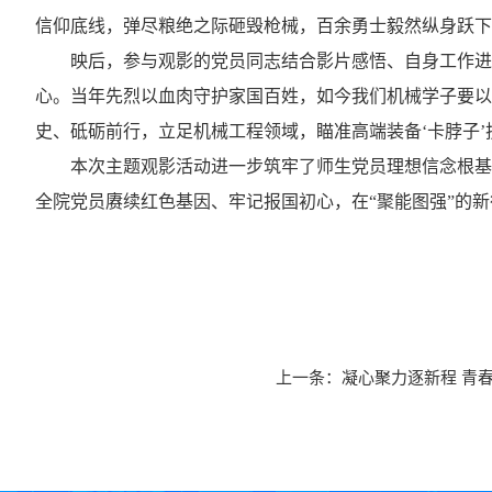
信仰底线，弹尽粮绝之际砸毁枪械
，
百余勇士毅然纵身跃下
映后，
参与观影的
党员
同志
结合影片感悟、
自身工作
进
心。当年先烈以血肉守护家国百姓，如今我们机械学子要以
史、砥砺前行，
立足机械工程领域，瞄准高端装备
‘
卡脖子
’
本次
主题
观影活动进一步
筑牢了
师生
党员理想信念根基
全院党员赓续红色基因、牢记报国初心，
在
“
聚能图强
”
的新
上一条：
凝心聚力逐新程 青