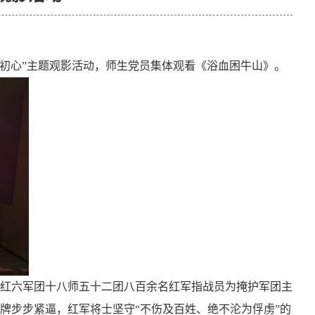
初心
”
主题观影活动，
师生党员
集体
观看《浴血困牛山》。
红
六军团
十八师五十二团八百余名红军指战员为掩护军团主
牌步步紧逼，红军将士坚守
“
不伤及百姓、绝不沦为俘虏
”
的