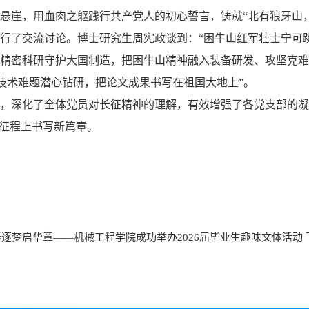
悬崖，用血肉之躯践行共产党人的初心誓言，铸就
“
北有狼牙山
行了交流讨论
。博士研究生周宪政
谈
到
：
“
困牛山红军壮士宁可
精密科研守护大国制造，把困牛山精神融入装备研发、攻坚克难
技术难题潜心钻研，把论文
成果书写在祖国大地上
”
。
，深
化了
全体党员对长征精神的理解，有效增强
了
各
党支部的凝
征程上书写新篇章
。
春逐梦启华章——机械工程学院成功举办2026届毕业生趣味文体活动