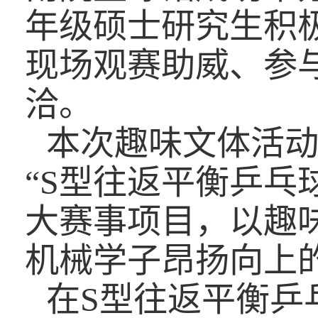
年级硕士研究生积
现场观赛助威、参
洽。
本次趣味文体活
“
S
型往返平衡乒乓球
大赛事项目，以趣
机械学子昂扬向上
在S型往返平衡乒