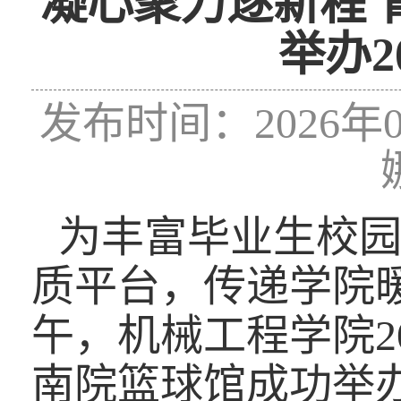
凝心聚力逐新程
举办2
发布时间：2026年0
为丰富毕业生校
质平台，传递学院
午，机械工程学院
2
南院篮球馆成功举