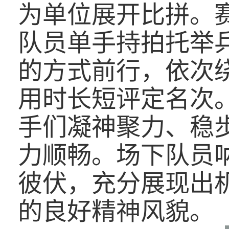
为单位展开比拼。
队员单手持拍托举
的方式前行，依次
用时长短评定名次
手们凝神聚力、稳
力顺畅。场下队员
彼伏，充分展现出
的良好精神风貌。