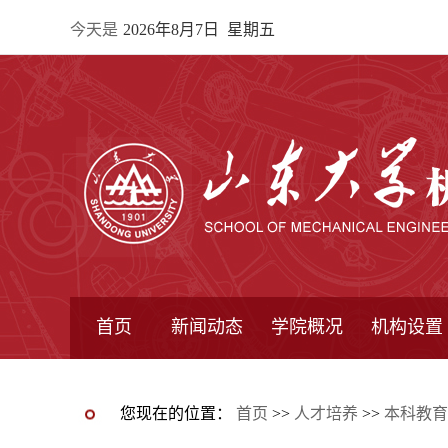
今天是
2026年8月7日 星期五
首页
新闻动态
学院概况
机构设置
通知公告
院所新闻
教学信息
学术动态
学院简报
学院简介
学院领导
办公指南
院长信箱
书记信箱
行政机构
系所设置
研究机构
学术组织
您现在的位置：
首页
>>
人才培养
>>
本科教育