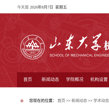
今天是
2026年8月7日 星期五
首页
新闻动态
学院概况
机构设置
通知公告
院所新闻
教学信息
学术动态
学院简报
学院简介
学院领导
办公指南
院长信箱
书记信箱
行政机构
系所设置
研究机构
学术组织
您现在的位置：
首页
>>
新闻动态
>>
学术动态