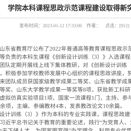
学院本科课程思政示范课程建设取得新
发布时间：2023-01-12 17:33:06 作者： 点击：[
912
]
山东省教育厅公布了2022年普通高等教育课程思政示
等负责的本科生课程《创新设计训练（3）》入选课程
团队定期开展线上线下集体教研，对《创新设计训练（
，积极参加学校教师发展中心组织的课程思政讲座，
来团队成员
获国家级教学成果二等奖、山东省教学成
等奖、山东大学教学成果一等奖等8项，获批
新工科研
虚拟仿真实验项目1项、国家一流课程1门，主持、参
0余项，主编、参编教材4本，发表教改论文10余篇。
设计训练（3）》作为本科的专业实践课，课程思政建
习近平总书记关于教育的重要论述，践行“为党育人、
为天下储人才，为国家图富强”办学理念，
利用专业优