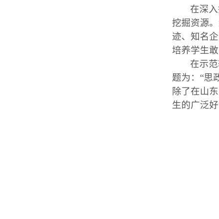
在深入
挖掘资源。
迹、知名企
培养学生敢
在示范
题为：“思
除了在山东
生的广泛好