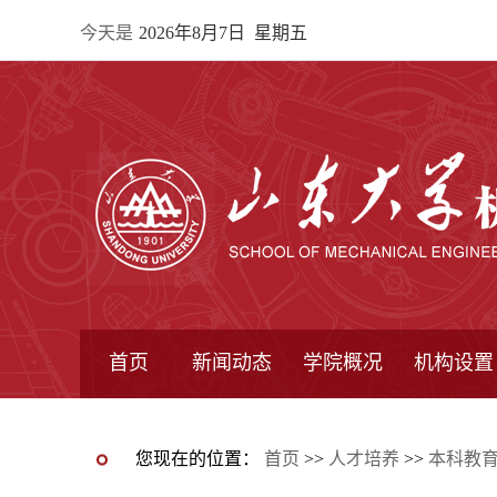
今天是
2026年8月7日 星期五
首页
新闻动态
学院概况
机构设置
通知公告
院所新闻
教学信息
学术动态
学院简报
学院简介
学院领导
办公指南
院长信箱
书记信箱
行政机构
系所设置
研究机构
学术组织
您现在的位置：
首页
>>
人才培养
>>
本科教