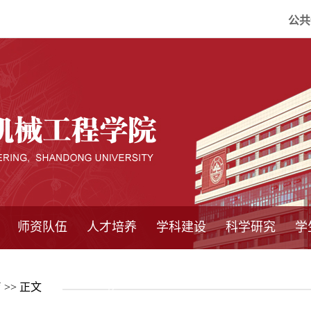
公共
师资队伍
人才培养
学科建设
科学研究
学
系所师资
教师队伍
导师介绍
博士后流动站
研究生学术论
研究生教育
卓越工程师
本科教育
继续教育
实践基地
培养方案
管理规章
实验中心
精品课程
国家重点学科
学科概况
985工程
211工程
大型仪器设备
仪器收费标准
仪器共享办法
固定资产管理
省工程中心
重点实验室
科研领域
科技政策
育
>> 正文
坛