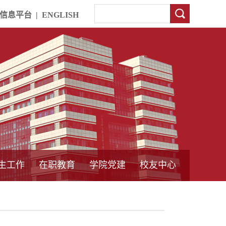
信息平台
|
ENGLISH
生工作
在职教育
学院党建
校友中心
中外合作教育
本专科教育
中心简介
工程博士
同力硕士
培训教育
首页
党员发展管理
样板支部建设
通知公告
工作动态
支部建设
身边榜样