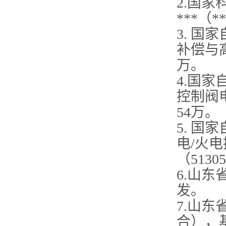
2.国
***（
**
3. 
补偿与高
万。
4.国
控制阀电
54万。
5. 
电/火
（5130
6.山
发。
7.山
合），