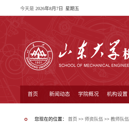
今天是
2026年8月7日 星期五
首页
新闻动态
学院概况
机构设置
通知公告
院所新闻
教学信息
学术动态
学院简报
学院简介
学院领导
办公指南
院长信箱
书记信箱
行政机构
系所设置
研究机构
学术组织
您现在的位置：
首页
>>
师资队伍
>>
教师队伍