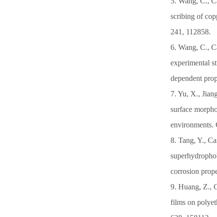
5. Wang, C., Ca
scribing of co
241, 112858.
6. Wang, C., Ca
experimental s
dependent prop
7. Yu, X., Jian
surface morphol
environments. 
8. Tang, Y., Ca
superhydrophobi
corrosion prop
9. Huang, Z., C
films on polyet