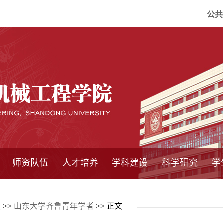
公共
师资队伍
人才培养
学科建设
科学研究
学
系所师资
教师队伍
导师介绍
博士后流动站
研究生学术论
研究生教育
卓越工程师
本科教育
继续教育
实践基地
培养方案
管理规章
实验中心
精品课程
国家重点学科
学科概况
985工程
211工程
大型仪器设备
仪器收费标准
仪器共享办法
固定资产管理
省工程中心
重点实验室
科研领域
科技政策
伍
>>
山东大学齐鲁青年学者
>> 正文
坛