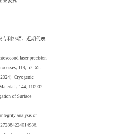
，企业委托
权专利25项。近期代表
mtosecond laser precision
rocesses, 119, 57–65.
 (2024). Cryogenic
Materials, 144, 110902.
gation of Surface
integrity analysis of
 S0272884224014986.