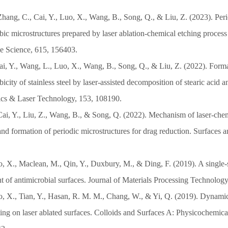
hang, C., Cai, Y., Luo, X., Wang, B., Song, Q., & Liu, Z. (2023). Peri
c microstructures prepared by laser ablation-chemical etching process 
e Science, 615, 156403.
Cai, Y., Wang, L., Luo, X., Wang, B., Song, Q., & Liu, Z. (2022). For
city of stainless steel by laser-assisted decomposition of stearic acid a
tics & Laser Technology, 153, 108190.
Cai, Y., Liu, Z., Wang, B., & Song, Q. (2022). Mechanism of laser-che
and formation of periodic microstructures for drag reduction. Surfaces a
o, X., Maclean, M., Qin, Y., Duxbury, M., & Ding, F. (2019). A single-
t of antimicrobial surfaces. Journal of Materials Processing Technolog
uo, X., Tian, Y., Hasan, R. M. M., Chang, W., & Yi, Q. (2019). Dynami
ting on laser ablated surfaces. Colloids and Surfaces A: Physicochemic