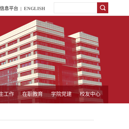
信息平台
|
ENGLISH
生工作
在职教育
学院党建
校友中心
中外合作教育
本专科教育
中心简介
工程博士
同力硕士
培训教育
首页
党员发展管理
样板支部建设
通知公告
工作动态
支部建设
身边榜样