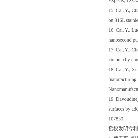
Aspects, 1237
15. Cai, Y., C
on 316L stainl
16. Cai, Y., Lu
nanosecond pul
17. Cai, Y., C
zirconia by na
18. Cai, Y., Xu
manufacturing n
Nanomanufactu
19. Davoudineja
surfaces by ad
107839.
授权发明专利