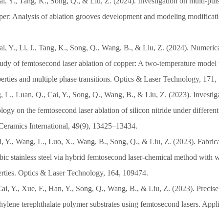
i, Y., Tang, K., Song, Q., & Liu, Z. (2024). Investigation on multi-pul
pper: Analysis of ablation grooves development and modeling modificat
i, Y., Li, J., Tang, K., Song, Q., Wang, B., & Liu, Z. (2024). Numeric
tudy of femtosecond laser ablation of copper: A two-temperature model 
erties and multiple phase transitions. Optics & Laser Technology, 171,
g, L., Luan, Q., Cai, Y., Song, Q., Wang, B., & Liu, Z. (2023). Invest
ogy on the femtosecond laser ablation of silicon nitride under different
Ceramics International, 49(9), 13425–13434.
i, Y., Wang, L., Luo, X., Wang, B., Song, Q., & Liu, Z. (2023). Fabrica
c stainless steel via hybrid femtosecond laser-chemical method with we
erties. Optics & Laser Technology, 164, 109474.
ai, Y., Xue, F., Han, Y., Song, Q., Wang, B., & Liu, Z. (2023). Precise
hylene terephthalate polymer substrates using femtosecond lasers. Appl