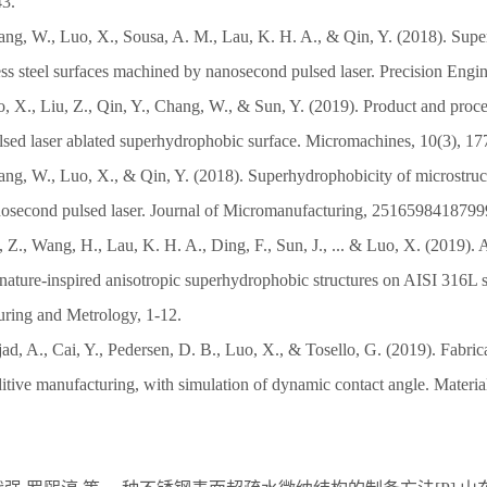
43.
hang, W., Luo, X., Sousa, A. M., Lau, K. H. A., & Qin, Y. (2018). Supe
ess steel surfaces machined by nanosecond pulsed laser. Precision Engi
o, X., Liu, Z., Qin, Y., Chang, W., & Sun, Y. (2019). Product and proces
sed laser ablated superhydrophobic surface. Micromachines, 10(3), 17
hang, W., Luo, X., & Qin, Y. (2018). Superhydrophobicity of microstruc
nosecond pulsed laser. Journal of Micromanufacturing, 2516598418799
, Z., Wang, H., Lau, K. H. A., Ding, F., Sun, J., ... & Luo, X. (2019). 
ature-inspired anisotropic superhydrophobic structures on AISI 316L st
ring and Metrology, 1-12.
d, A., Cai, Y., Pedersen, D. B., Luo, X., & Tosello, G. (2019). Fabric
ditive manufacturing, with simulation of dynamic contact angle. Materi