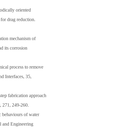
odically oriented
for drag reduction.
mation mechanism of
nd its corrosion
mical process to remove
nd Interfaces, 35,
step fabrication approach
y, 271, 249-260.
c behaviours of water
al and Engineering