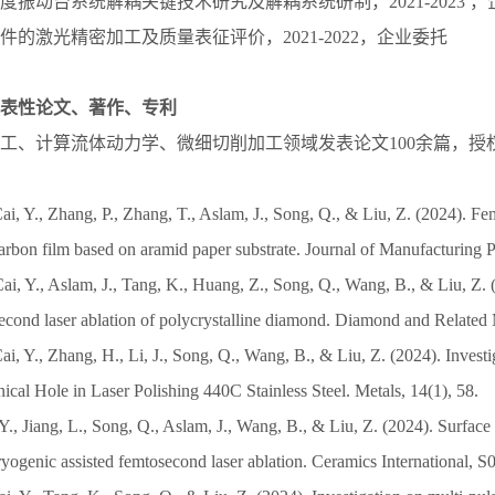
由度振动台系统解耦关键技术研究及解耦系统研制，2021-2023 
零件的激光精密加工及质量表征评价，2021-2022，企业委托
表性论文、著作、专利
工、计算流体动力学、微细切削加工领域发表论文100余篇，授
ai, Y., Zhang, P., Zhang, T., Aslam, J., Song, Q., & Liu, Z. (2024). Fe
arbon film based on aramid paper substrate. Journal of Manufacturing P
Cai, Y., Aslam, J., Tang, K., Huang, Z., Song, Q., Wang, B., & Liu, Z.
second laser ablation of polycrystalline diamond. Diamond and Related 
ai, Y., Zhang, H., Li, J., Song, Q., Wang, B., & Liu, Z. (2024). Investi
nical Hole in Laser Polishing 440C Stainless Steel. Metals, 14(1), 58.
 Y., Jiang, L., Song, Q., Aslam, J., Wang, B., & Liu, Z. (2024). Surface 
yogenic assisted femtosecond laser ablation. Ceramics International,