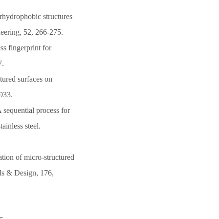
rhydrophobic structures
neering, 52, 266-275.
s fingerprint for
7.
tured surfaces on
933.
A sequential process for
ainless steel.
ation of micro-structured
als & Design, 176,