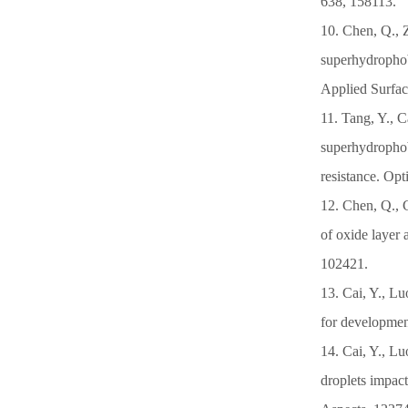
638, 158113.
10. Chen, Q., Z
superhydrophobi
Applied Surfac
11. Tang, Y., 
superhydrophobi
resistance. Op
12. Chen, Q., 
of oxide layer 
102421.
13. Cai, Y., Lu
for developmen
14. Cai, Y., L
droplets impac