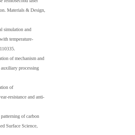
se femtosecond laser
ion. Materials & Design,
al simulation and
with temperature-
 110335.
igation of mechanism and
 auxiliary processing
tion of
ar-resistance and anti-
 patterning of carbon
ied Surface Science,