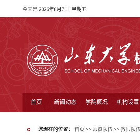
今天是
2026年8月7日 星期五
首页
新闻动态
学院概况
机构设置
通知公告
院所新闻
教学信息
学术动态
学院简报
学院简介
学院领导
办公指南
院长信箱
书记信箱
行政机构
系所设置
研究机构
学术组织
您现在的位置：
首页
>>
师资队伍
>>
教师队