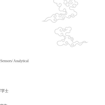
ensors/ Analytical
学学士