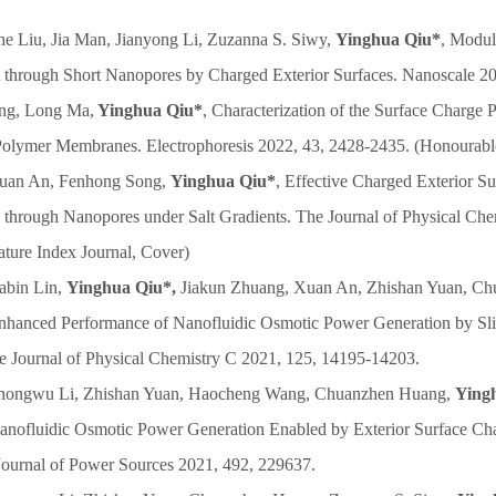
e Liu, Jia Man, Jianyong Li, Zuzanna S. Siwy,
Yinghua Qiu*
, Modul
t through Short Nanopores by Charged Exterior Surfaces. Nanoscale 2
ang, Long Ma,
Yinghua Qiu*
, Characterization of the Surface Charge 
olymer Membranes. Electrophoresis 2022, 43, 2428-2435. (Honourabl
uan An, Fenhong Song,
Yinghua Qiu*
, Effective Charged Exterior S
n through Nanopores under Salt Gradients. The Journal of Physical Chem
ture Index Journal, Cover)
abin Lin,
Yinghua Qiu*,
Jiakun Zhuang, Xuan An, Zhishan Yuan, Ch
Enhanced Performance of Nanofluidic Osmotic Power Generation by Sli
 Journal of Physical Chemistry C 2021, 125, 14195-14203.
hongwu Li, Zhishan Yuan, Haocheng Wang, Chuanzhen Huang,
Ying
nofluidic Osmotic Power Generation Enabled by Exterior Surface Cha
 Journal of Power Sources 2021, 492, 229637.