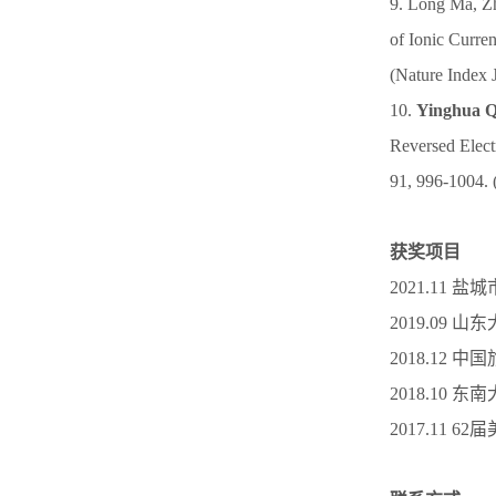
9. Long Ma, Z
of Ionic Curre
(Nature Index 
10.
Yinghua Q
Reversed Elect
91, 996-1004. 
获奖项目
2021.11
2019.09 
2018.12
2018.10 
2017.11 6