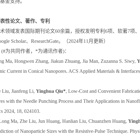
基金支持。
表性论文、著作、专利
术领域发表国际期刊论文60余篇，授权发明专利6项、软著7项
le Scholar、ResearchGate。（2024年11月更新）
 (#为共同作者，*为通讯作者)：
ong Ma, Hongwen Zhang, Jiakun Zhuang, Jia Man, Zuzanna S. Siwy,
Y
nic Current in Conical Nanopores. ACS Applied Materials & Interface
 Liu, Jianfeng Li,
Yinghua Qiu*
, Low-Cost and Convenient Fabricati
s with the Needle Punching Process and Their Applications in Nanofl
cs 2024, 18, 024103.
 Long Ma, Zhe Liu, Jun Huang, Hanlian Liu, Chuanzhen Huang,
Ying
diction of Nanoparticle Sizes with the Resistive-Pulse Technique. Physi