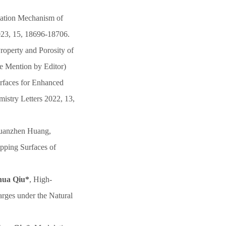
ation Mechanism of
023, 15, 18696-18706.
Property and Porosity of
e Mention by Editor)
urfaces for Enhanced
istry Letters 2022, 13,
uanzhen Huang,
pping Surfaces of
hua Qiu*
, High-
rges under the Natural