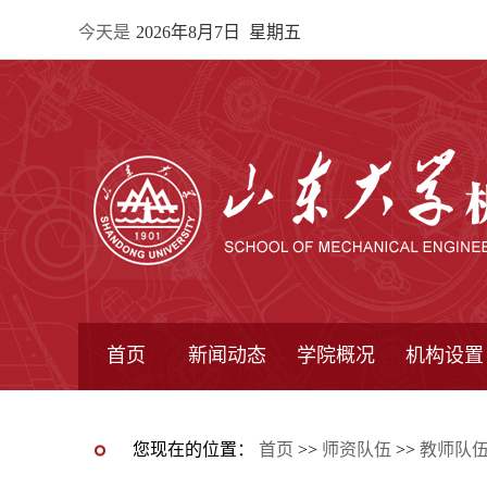
今天是
2026年8月7日 星期五
首页
新闻动态
学院概况
机构设置
通知公告
院所新闻
教学信息
学术动态
学院简报
学院简介
学院领导
办公指南
院长信箱
书记信箱
行政机构
系所设置
研究机构
学术组织
您现在的位置：
首页
>>
师资队伍
>>
教师队