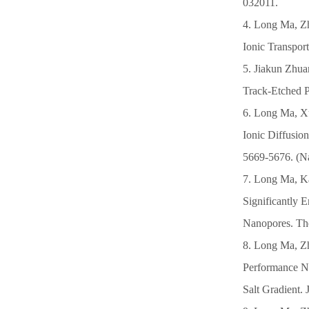
032011.
4. Long Ma, Zh
Ionic Transpor
5. Jiakun Zhu
Track-Etched P
6. Long Ma, X
Ionic Diffusio
5669-5676. (Na
7. Long Ma, K
Significantly 
Nanopores. The
8. Long Ma, Z
Performance Na
Salt Gradient.