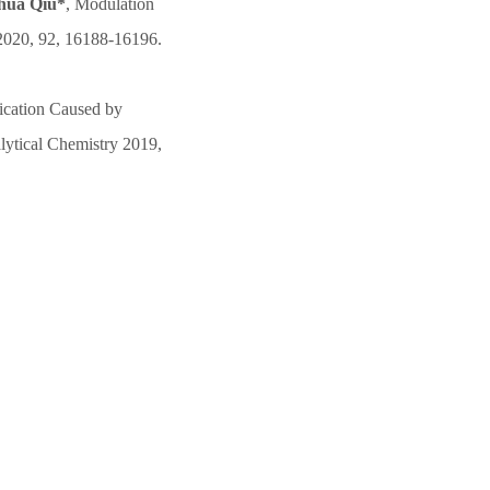
hua Qiu*
, Modulation
 2020, 92, 16188-16196.
ication Caused by
lytical Chemistry 2019,