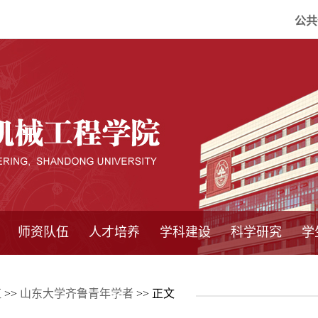
公共
师资队伍
人才培养
学科建设
科学研究
学
系所师资
教师队伍
导师介绍
博士后流动站
研究生学术论
研究生教育
卓越工程师
本科教育
继续教育
实践基地
培养方案
管理规章
实验中心
精品课程
国家重点学科
学科概况
985工程
211工程
大型仪器设备
仪器收费标准
仪器共享办法
固定资产管理
省工程中心
重点实验室
科研领域
科技政策
伍
>>
山东大学齐鲁青年学者
>> 正文
坛