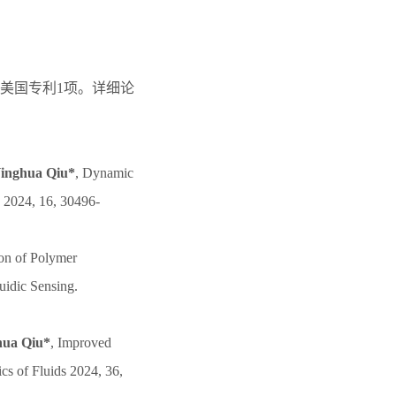
、美国专利1项。详细论
inghua Qiu*
, Dynamic
s 2024, 16, 30496-
on of Polymer
uidic Sensing.
hua Qiu*
, Improved
cs of Fluids 2024, 36,