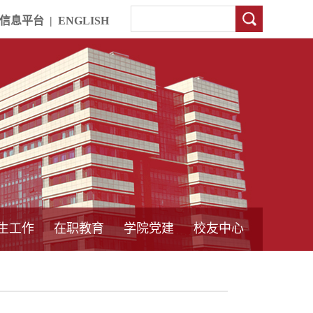
信息平台
|
ENGLISH
生工作
在职教育
学院党建
校友中心
中外合作教育
本专科教育
中心简介
工程博士
同力硕士
培训教育
首页
党员发展管理
样板支部建设
通知公告
工作动态
支部建设
身边榜样