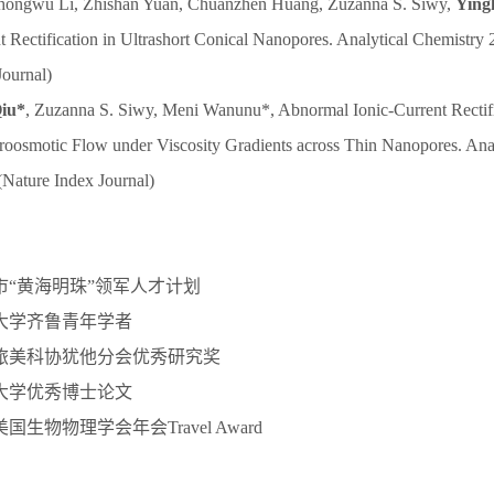
hongwu Li, Zhishan Yuan, Chuanzhen Huang, Zuzanna S. Siwy,
Ying
nt Rectification in Ultrashort Conical Nanopores. Analytical Chemistry
Journal)
iu*
, Zuzanna S. Siwy, Meni Wanunu*, Abnormal Ionic-Current Rectif
roosmotic Flow under Viscosity Gradients across Thin Nanopores. Ana
(Nature Index Journal)
 盐城市“黄海明珠”领军人才计划
山东大学齐鲁青年学者
 中国旅美科协犹他分会优秀研究奖
东南大学优秀博士论文
2届美国生物物理学会年会Travel Award