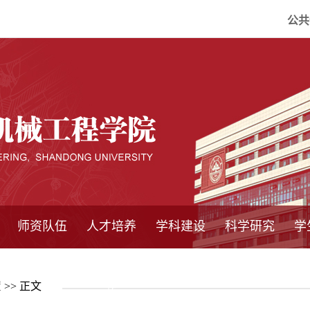
公共
师资队伍
人才培养
学科建设
科学研究
学
系所师资
教师队伍
导师介绍
博士后流动站
研究生学术论
研究生教育
卓越工程师
本科教育
继续教育
实践基地
培养方案
管理规章
实验中心
精品课程
国家重点学科
学科概况
985工程
211工程
大型仪器设备
仪器收费标准
仪器共享办法
固定资产管理
省工程中心
重点实验室
科研领域
科技政策
置
>> 正文
坛