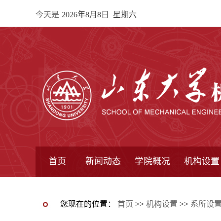
今天是
2026年8月8日 星期六
首页
新闻动态
学院概况
机构设置
通知公告
院所新闻
教学信息
学术动态
学院简报
学院简介
学院领导
办公指南
院长信箱
书记信箱
行政机构
系所设置
研究机构
学术组织
您现在的位置：
首页
>>
机构设置
>>
系所设