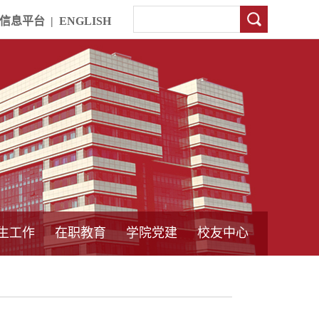
信息平台
|
ENGLISH
生工作
在职教育
学院党建
校友中心
中外合作教育
本专科教育
中心简介
工程博士
同力硕士
培训教育
首页
党员发展管理
样板支部建设
通知公告
工作动态
支部建设
身边榜样