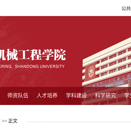
公共
师资队伍
人才培养
学科建设
科学研究
学
系所师资
教师队伍
导师介绍
博士后流动站
研究生学术论
研究生教育
卓越工程师
本科教育
继续教育
实践基地
培养方案
管理规章
实验中心
精品课程
国家重点学科
学科概况
985工程
211工程
大型仪器设备
仪器收费标准
仪器共享办法
固定资产管理
省工程中心
重点实验室
科研领域
科技政策
置
>> 正文
坛