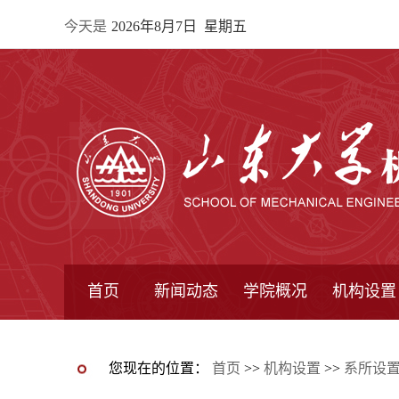
今天是
2026年8月7日 星期五
首页
新闻动态
学院概况
机构设置
通知公告
院所新闻
教学信息
学术动态
学院简报
学院简介
学院领导
办公指南
院长信箱
书记信箱
行政机构
系所设置
研究机构
学术组织
您现在的位置：
首页
>>
机构设置
>>
系所设