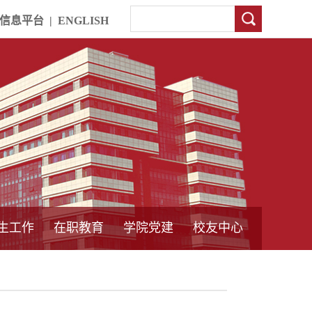
信息平台
|
ENGLISH
生工作
在职教育
学院党建
校友中心
中外合作教育
本专科教育
中心简介
工程博士
同力硕士
培训教育
首页
党员发展管理
样板支部建设
通知公告
工作动态
支部建设
身边榜样