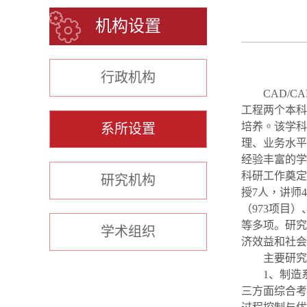
机构设置
行政机构
CAD/C
工程两个本科
培养。该
学科
系所设置
理、业务水平
经验丰富的学
科研工作奠定
研究机构
授
7
人，讲师
4
（
973
项目）
等多项。研究
学术组织
济效益和社会
主要研究
1
、制造
三方面综合考