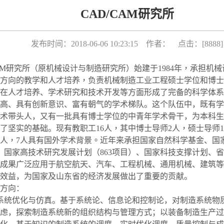
CAD/CAM研究所
发布时间：2018-06-06 10:23:15 作者： 点击：[
8888
]
AM
研究所（原机械设计与制造研究所）始建于
1984
年，承担机械
方向的教学和人才培养，负责机械制造工业工程硕士学位和博士
在人才培养、学术研究和技术开发等方面形成了完备的科学体系
高、具有创新意识、富有朝气的学术梯队。这个队伍中，既有学
术带头人，又有一批具有博士学位的中青年学术骨干，为本科生
了坚实的基础。
现有教职工
16
人，其中博士导师
2
人，硕士导师
1
人，
7
人具有国外学术背景。
近年来承担国家自然科学基金、国
、国家高技术研究发展计划（
863
项目）、国家科技支撑计划、省
成果广泛应用于航空航天、汽车、工程机械、通用机械、建筑等
效益，为国家及山东省的经济发展做出了重要的贡献。
方向：
系统优化与仿真。基于系统论、信息论和控制论，对制造系统物
虑，探索制造系统新的组织结构与管理方式；以装备制造生产过