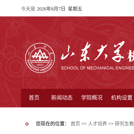
今天是
2026年8月7日 星期五
首页
新闻动态
学院概况
机构设置
通知公告
院所新闻
教学信息
学术动态
学院简报
学院简介
学院领导
办公指南
院长信箱
书记信箱
行政机构
系所设置
研究机构
学术组织
您现在的位置：
首页
>>
人才培养
>>
研究生教