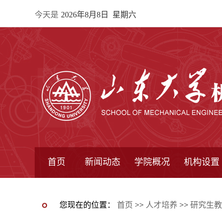
今天是
2026年8月8日 星期六
首页
新闻动态
学院概况
机构设置
通知公告
院所新闻
教学信息
学术动态
学院简报
学院简介
学院领导
办公指南
院长信箱
书记信箱
行政机构
系所设置
研究机构
学术组织
您现在的位置：
首页
>>
人才培养
>>
研究生教