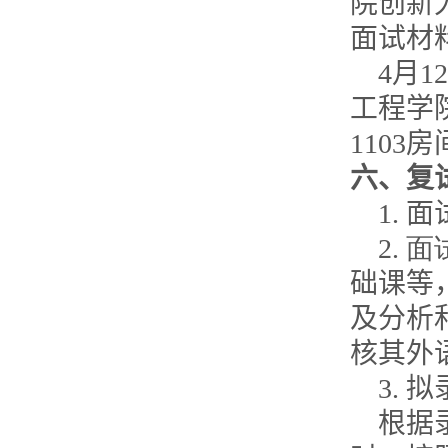
院创新
面试材
4
月
12
工程学
1103
房
六、复
1.
面
2.
面
础课等
及分析
核其外
3.
拟
根据