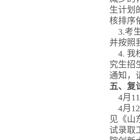
生计划
核排序
3.
考
并按照
4.
我
究生招
通知，
五、复
4
月
1
4
月
12
见《山
试录取