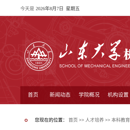
今天是
2026年8月7日 星期五
首页
新闻动态
学院概况
机构设置
通知公告
院所新闻
教学信息
学术动态
学院简报
学院简介
学院领导
办公指南
院长信箱
书记信箱
行政机构
系所设置
研究机构
学术组织
您现在的位置：
首页
>>
人才培养
>>
本科教育